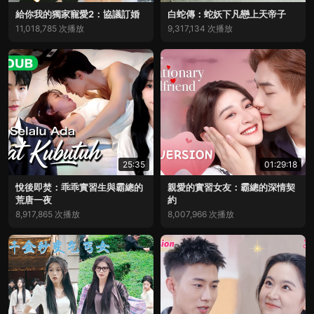
給你我的獨家寵愛2：協議訂婚
白蛇傳：蛇妖下凡戀上天帝子
11,018,785 次播放
9,317,134 次播放
25:35
01:29:18
悅後即焚：乖乖實習生與霸總的
親愛的實習女友：霸總的深情契
荒唐一夜
約
8,917,865 次播放
8,007,966 次播放