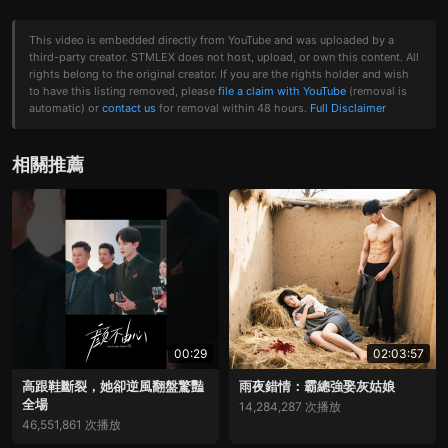
This video is embedded directly from YouTube and was uploaded by a
third-party creator. STMLEX does not host, upload, or own this content. All
rights belong to the original creator. If you are the rights holder and wish
to have this listing removed, please
file a claim with YouTube
(removal is
automatic) or
contact us
for removal within 48 hours.
Full Disclaimer
相關推薦
00:29
02:03:57
高跟鞋斷裂，她卻逆風翻盤驚豔
雨夜錯情：霸總強娶灰姑娘
全場
14,284,287 次播放
46,551,861 次播放