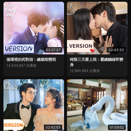
02:27:37
02:43:33
循環裡的死對頭：總裁暗戀我
時限三天愛上我：霸總觸碰即變
身
13,424,827 次播放
12,960,893 次播放
02:42:53
01:09:52