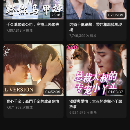
25:18
02:05:39
千金逃婚進公司，竟撞上未婚夫
閃婚千億總裁：帶娃相親掉馬現
場
7,897,818 次播放
7,749,399 次播放
04:52:09
01:03:37
盲心千金：豪門千金的致命危情
溫暖與愛情：大叔的專寵小丫頭
故事
7,671,982 次播放
6,924,675 次播放