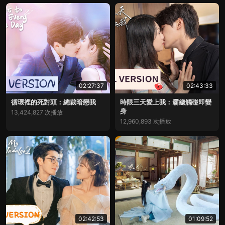
02:27:37
02:43:33
循環裡的死對頭：總裁暗戀我
時限三天愛上我：霸總觸碰即變
身
13,424,827 次播放
12,960,893 次播放
02:42:53
01:09:52