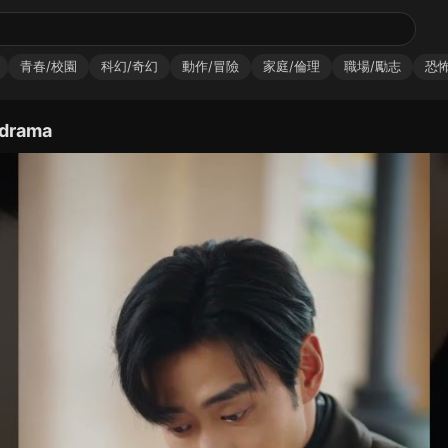
青春/校園
科幻/奇幻
動作/冒險
家庭/倫理
職場/勵志
恐怖
cdrama