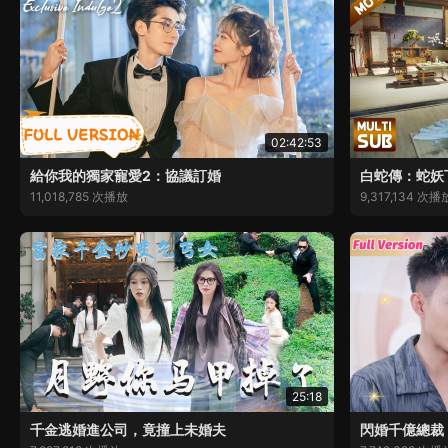
02:42:53
給你我的獨家寵愛2：協議訂婚
白蛇傳：蛇妖
11,018,785 次播放
9,317,134 次播
25:18
千金逃婚進公司，竟撞上未婚夫
閃婚千億總裁