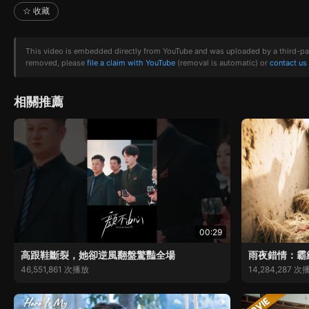
☆ 收藏
This video is embedded directly from YouTube and was uploaded by a third-party 
removed, please
file a claim with YouTube
(removal is automatic) or
contact us
相關推薦
00:29
高跟鞋斷裂，她卻逆風翻盤驚豔全場
雨夜錯情：霸
46,551,861 次播放
14,284,287 次