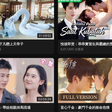
01:09:52
下凡戀上天帝子
悅後即焚：乖乖實習生與霸總的
放
8,917,865 次播放
02:05:39
：帶娃相親掉馬現場
盲心千金：豪門千金的致命危情