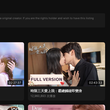
iginal creator. If you are the rights holder and wish to have this listing
02:27:37
02:43:33
時限三天愛上我：霸總觸碰即變身
12,960,893 次播放