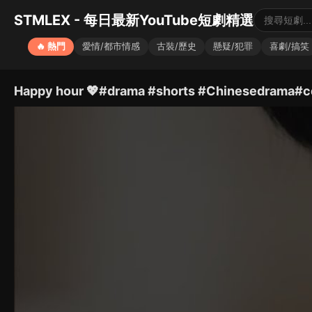
STMLEX - 每日最新YouTube短劇精選
🔥 熱門
愛情/都市情感
古裝/歷史
懸疑/犯罪
喜劇/搞笑
Happy hour 💖#drama #shorts #Chinesedrama#