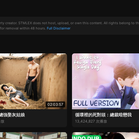
creator. STMLEX does not host, upload, or own this content. All rights belong to the or
for removal within 48 hours.
Full Disclaimer
02:03:57
總強娶灰姑娘
循環裡的死對頭：總裁暗戀我
播放
13,424,827 次播放