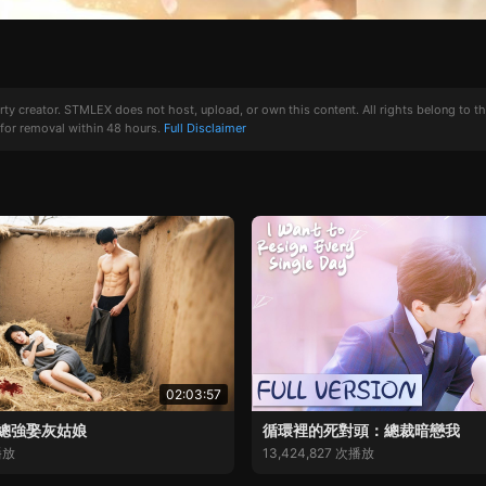
creator. STMLEX does not host, upload, or own this content. All rights belong to the or
for removal within 48 hours.
Full Disclaimer
02:03:57
總強娶灰姑娘
循環裡的死對頭：總裁暗戀我
播放
13,424,827 次播放