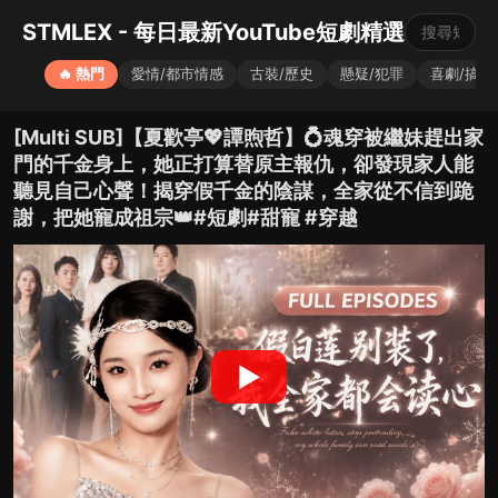
STMLEX - 每日最新YouTube短劇精選
🔥 熱門
愛情/都市情感
古裝/歷史
懸疑/犯罪
喜劇/搞笑
[Multi SUB]【夏歡亭💖譚煦哲】💍魂穿被繼妹趕出家
門的千金身上，她正打算替原主報仇，卻發現家人能
聽見自己心聲！揭穿假千金的陰謀，全家從不信到跪
謝，把她寵成祖宗👑#短劇#甜寵 #穿越
▶