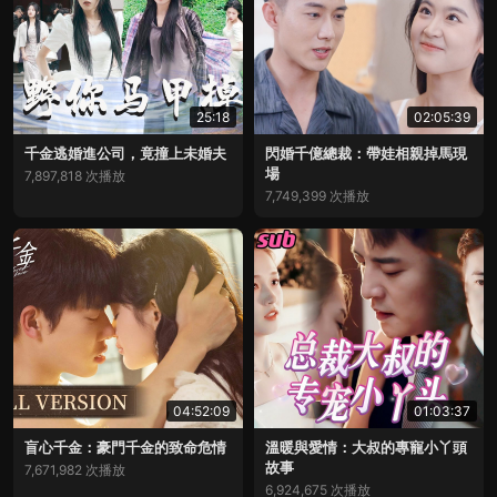
25:18
02:05:39
千金逃婚進公司，竟撞上未婚夫
閃婚千億總裁：帶娃相親掉馬現
場
7,897,818 次播放
7,749,399 次播放
04:52:09
01:03:37
盲心千金：豪門千金的致命危情
溫暖與愛情：大叔的專寵小丫頭
故事
7,671,982 次播放
6,924,675 次播放