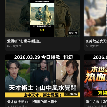
00:59
愛麗絲平行世界獵怪記
仙緣劫起凌天
622 次播放
58 次播放
01:59:55
天才修行者：山中覺醒的風水術士
重生之末世為
318,557 次播放
256,420 次播放