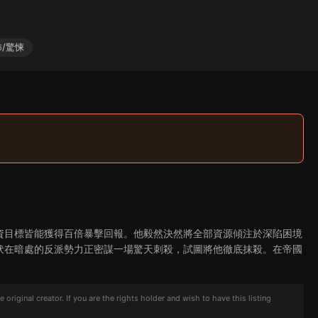
/驚悚
資目標皆能獲得百倍暴擊回報。他毅然決然將全部資源傾注於深陷困境
伏在暗處的反派勢力正密謀一場驚天刺殺，試圖將他徹底抹殺。在帝國
iginal creator. If you are the rights holder and wish to have this listing