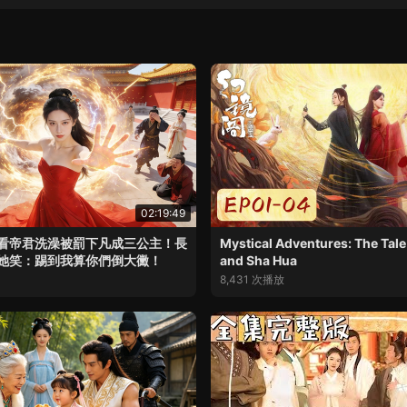
02:19:49
看帝君洗澡被罰下凡成三公主！長
Mystical Adventures: The Tal
她笑：踢到我算你們倒大黴！
and Sha Hua
8,431 次播放