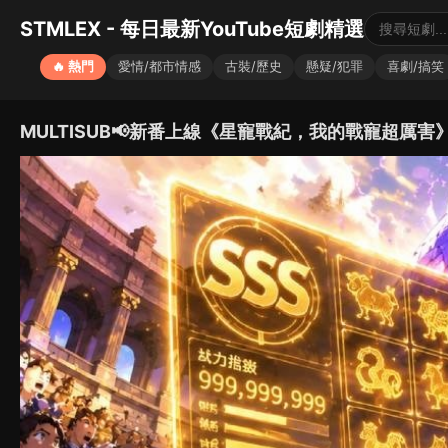
STMLEX - 每日最新YouTube短劇精選
🔥 熱門
愛情/都市情感
古裝/歷史
懸疑/犯罪
喜劇/搞笑
MULTISUB📢新番上線《星寵戰紀，我的戰寵超厲