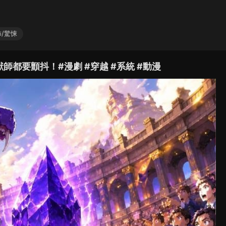
/驚悚
都要顫抖！#漫劇 #穿越 #系統 #動漫