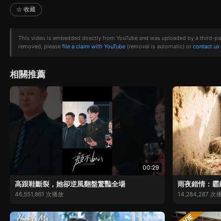
☆ 收藏
This video is embedded directly from YouTube and was uploaded by a third-party 
removed, please
file a claim with YouTube
(removal is automatic) or
contact us
相關推薦
00:29
高跟鞋斷裂，她卻逆風翻盤驚豔全場
雨夜錯情：霸
46,551,861 次播放
14,284,287 次