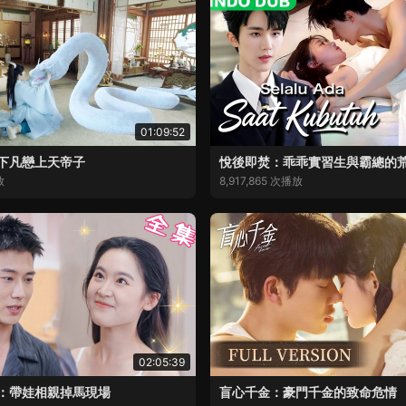
01:09:52
下凡戀上天帝子
悅後即焚：乖乖實習生與霸總的
放
8,917,865 次播放
02:05:39
：帶娃相親掉馬現場
盲心千金：豪門千金的致命危情