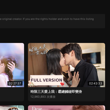
iginal creator. If you are the rights holder and wish to have this listing
02:27:37
02:43:33
時限三天愛上我：霸總觸碰即變身
12,960,893 次播放