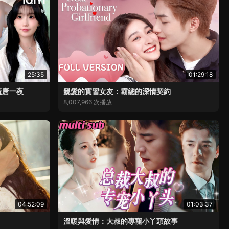
25:35
01:29:18
荒唐一夜
親愛的實習女友：霸總的深情契約
8,007,966 次播放
04:52:09
01:03:37
溫暖與愛情：大叔的專寵小丫頭故事