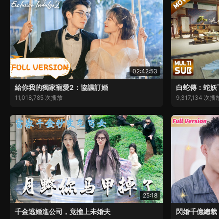
02:42:53
給你我的獨家寵愛2：協議訂婚
白蛇傳：蛇妖
11,018,785 次播放
9,317,134 次播
25:18
千金逃婚進公司，竟撞上未婚夫
閃婚千億總裁