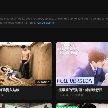
creator. STMLEX does not host, upload, or own this content. All rights belong to the or
for removal within 48 hours.
Full Disclaimer
02:03:57
總強娶灰姑娘
循環裡的死對頭：總裁暗戀我
播放
13,424,827 次播放