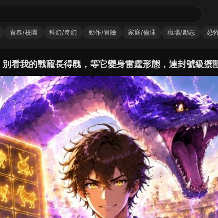
青春/校園
科幻/奇幻
動作/冒險
家庭/倫理
職場/勵志
恐怖
害》別看我的戰寵長得醜，等它變身雷霆形態，連封號級禦獸師