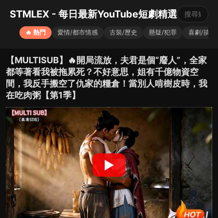
STMLEX - 每日最新YouTube短劇精選
🔥 熱門
愛情/都市情感
古裝/歷史
懸疑/犯罪
喜劇/搞笑
【MULTISUB】🔥開局流放，夫君是個“廢人”，全家
都等著看我被拖累死？不好意思，姐有千億物資空
間，我反手搬空了仇家的糧倉！當別人啃樹皮時，我
在吃肉粥【第1季】
▶