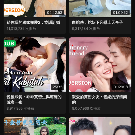
02:42:53
01:09:52
給你我的獨家寵愛2：協議訂婚
白蛇傳：蛇妖下凡戀上天帝子
11,018,785 次播放
9,317,134 次播放
25:35
01:29:18
悅後即焚：乖乖實習生與霸總的
親愛的實習女友：霸總的深情契
荒唐一夜
約
8,917,865 次播放
8,007,966 次播放