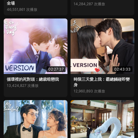
全場
14,284,287 次播放
46,551,861 次播放
02:27:37
02:43:33
循環裡的死對頭：總裁暗戀我
時限三天愛上我：霸總觸碰即變
身
13,424,827 次播放
12,960,893 次播放