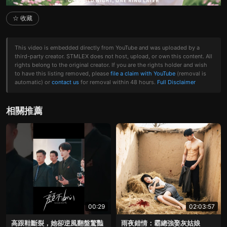
☆ 收藏
This video is embedded directly from YouTube and was uploaded by a
third-party creator. STMLEX does not host, upload, or own this content. All
rights belong to the original creator. If you are the rights holder and wish
to have this listing removed, please
file a claim with YouTube
(removal is
automatic) or
contact us
for removal within 48 hours.
Full Disclaimer
相關推薦
00:29
02:03:57
高跟鞋斷裂，她卻逆風翻盤驚豔
雨夜錯情：霸總強娶灰姑娘