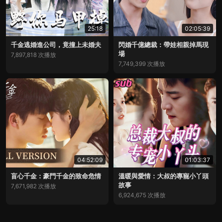
25:18
02:05:39
千金逃婚進公司，竟撞上未婚夫
閃婚千億總裁：帶娃相親掉馬現
場
7,897,818 次播放
7,749,399 次播放
04:52:09
01:03:37
盲心千金：豪門千金的致命危情
溫暖與愛情：大叔的專寵小丫頭
故事
7,671,982 次播放
6,924,675 次播放