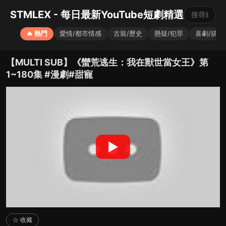
STMLEX - 每日最新YouTube短劇精選
🔥 熱門
愛情/都市情感
古裝/歷史
懸疑/犯罪
喜劇/搞笑
【MULTI SUB】《蠻荒逃生：我在獸世當女王》第
1~180集 #漫劇#甜寵
▶
☆ 收藏