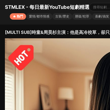
STMLEX - 每日最新YouTube短劇精選
🔥 熱門
愛情/都市情感
古裝/歷史
懸疑/犯罪
喜劇/搞笑
[MULTI SUB]時童&周昊杉主演：他是高冷校草，卻只對她言