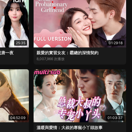
25:35
01:29:18
荒唐一夜
親愛的實習女友：霸總的深情契約
8,007,966 次播放
04:52:09
01:03:37
溫暖與愛情：大叔的專寵小丫頭故事