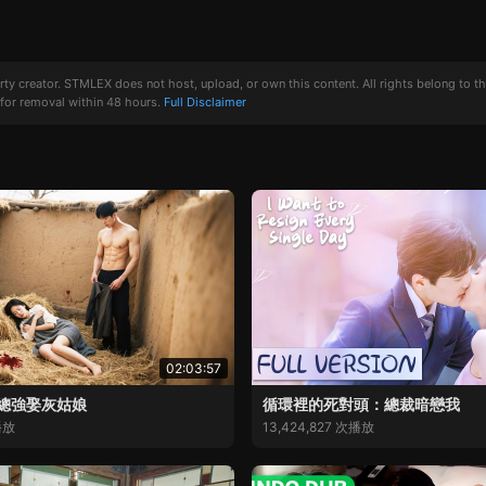
creator. STMLEX does not host, upload, or own this content. All rights belong to the or
for removal within 48 hours.
Full Disclaimer
02:03:57
總強娶灰姑娘
循環裡的死對頭：總裁暗戀我
播放
13,424,827 次播放