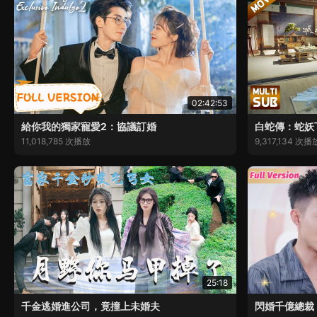
02:42:53
給你我的獨家寵愛2：協議訂婚
白蛇傳：蛇妖
11,018,785 次播放
9,317,134 次播
25:18
千金逃婚進公司，竟撞上未婚夫
閃婚千億總裁