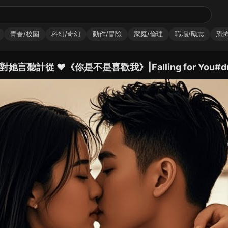
青春/校園
科幻/奇幻
動作/冒險
家庭/倫理
職場/勵志
恐怖
聽計從 ❤️《你是不是喜歡我》|Falling for You#dr