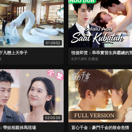
01:09:52
下凡戀上天帝子
悅後即焚：乖乖實習生與霸總的
放
8,917,865 次播放
02:05:39
：帶娃相親掉馬現場
盲心千金：豪門千金的致命危情