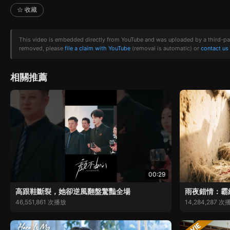
☆ 收藏
This video is embedded directly from YouTube and was uploaded by a third-party 
removed, please
file a claim with YouTube
(removal is automatic) or
contact us
相關推薦
00:29
高跟鞋斷裂，她卻逆風翻盤驚豔全場
雨夜錯情：霸
46,551,861 次播放
14,284,287 次