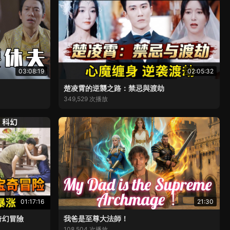
03:08:19
02:05:32
楚凌霄的逆襲之路：禁忌與渡劫
349,529 次播放
01:17:16
21:30
奇幻冒險
我爸是至尊大法師！
108,504 次播放