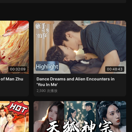
00:32:09
00:48:43
e of Man Zhu
Dance Dreams and Alien Encounters in
'You In Me'
2,590 次播放