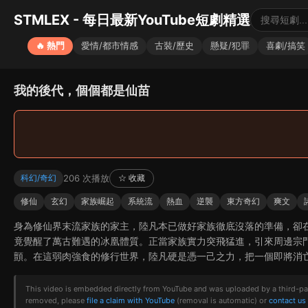
STMLEX - 每日最新YouTube短劇精選
🔥 熱門
愛情/都市情感
古裝/歷史
懸疑/犯罪
喜劇/搞笑
我的後代，個個都是仙苗
206 次播放
科幻/奇幻
☆ 收藏
修仙
玄幻
家族崛起
系統流
熱血
逆襲
東方奇幻
爽文
身為修仙界末流家族的家主，陸凡本已做好家族徹底沒落的準備，卻
竟覺醒了萬古難遇的冰凰體質。正當家族實力突飛猛進，引來周邊宗
顫。在這弱肉強食的修行世界，陸凡硬是憑一己之力，把一個即將消
This video is embedded directly from YouTube and was uploaded by a third-party 
removed, please
file a claim with YouTube
(removal is automatic) or
contact us