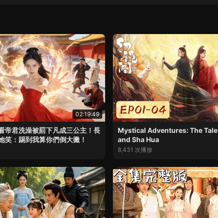
02:19:49
看帝君洗澡被罰下凡成三公主！長
Mystical Adventures: The Tal
她笑：踢到我算你們倒大黴！
and Sha Hua
8,431 次播放