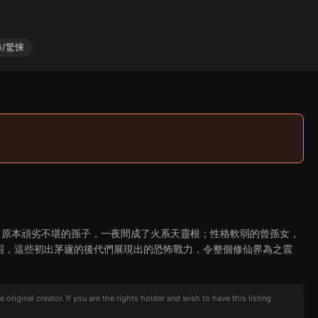
/驚悚
。原本頑劣不堪的孫子，一夜間成了火系天靈根；性格軟弱的曾孫女，
困，這些初出茅廬的後代們展現出的恐怖戰力，令整個修仙界為之震
iginal creator. If you are the rights holder and wish to have this listing