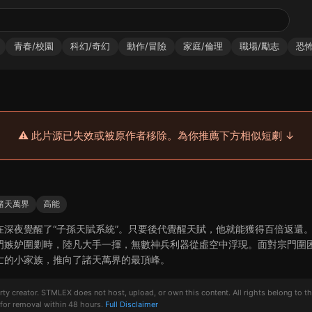
青春/校園
科幻/奇幻
動作/冒險
家庭/倫理
職場/勵志
恐怖
⚠️ 此片源已失效或被原作者移除。為你推薦下方相似短劇 ↓
諸天萬界
高能
在深夜覺醒了“子孫天賦系統”。只要後代覺醒天賦，他就能獲得百倍返還
門嫉妒圍剿時，陸凡大手一揮，無數神兵利器從虛空中浮現。面對宗門圍
亡的小家族，推向了諸天萬界的最頂峰。
creator. STMLEX does not host, upload, or own this content. All rights belong to the or
for removal within 48 hours.
Full Disclaimer