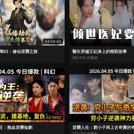
04:34:43
傳S2：修仙逆襲之路
醫生穿越王妃身上的精彩故事
997,410 次播放
02:19:02
王：熱血逆襲短劇
逆襲人生：窮小子與上古奇寶的
172,015 次播放