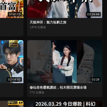
01:41:13
02:24:46
天狐神宗：魅力短劇之旅
1,878 次播放
02:08:30
02:28
！
修仙老爸霸氣護娃，枯木開花震懾全場
773 次播放