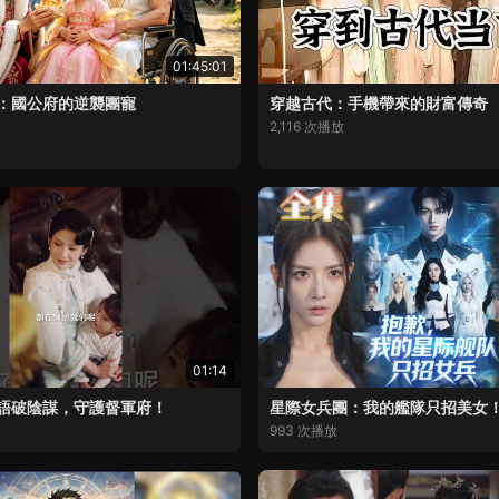
01:45:01
：國公府的逆襲團寵
穿越古代：手機帶來的財富傳奇
2,116 次播放
01:14
語破陰謀，守護督軍府！
星際女兵團：我的艦隊只招美女
993 次播放