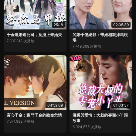
25:18
02:05:39
千金逃婚進公司，竟撞上未婚夫
閃婚千億總裁：帶娃相親掉馬現
場
7,897,818 次播放
7,749,399 次播放
04:52:09
01:03:37
盲心千金：豪門千金的致命危情
溫暖與愛情：大叔的專寵小丫頭
故事
7,671,982 次播放
6,924,675 次播放