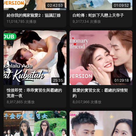
02:42:53
01:09:52
給你我的獨家寵愛2：協議訂婚
白蛇傳：蛇妖下凡戀上天帝子
11,018,785 次播放
9,317,134 次播放
25:35
01:29:18
悅後即焚：乖乖實習生與霸總的
親愛的實習女友：霸總的深情契
荒唐一夜
約
8,917,865 次播放
8,007,966 次播放