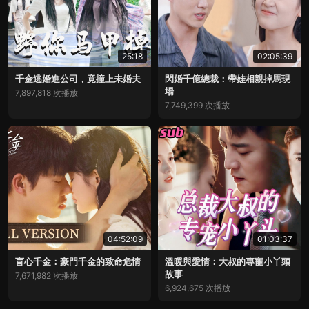
25:18
02:05:39
千金逃婚進公司，竟撞上未婚夫
閃婚千億總裁：帶娃相親掉馬現
場
7,897,818 次播放
7,749,399 次播放
04:52:09
01:03:37
盲心千金：豪門千金的致命危情
溫暖與愛情：大叔的專寵小丫頭
故事
7,671,982 次播放
6,924,675 次播放