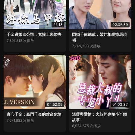
25:18
02:05:39
千金逃婚進公司，竟撞上未婚夫
閃婚千億總裁：帶娃相親掉馬現
場
7,897,818 次播放
7,749,399 次播放
04:52:09
01:03:37
盲心千金：豪門千金的致命危情
溫暖與愛情：大叔的專寵小丫頭
故事
7,671,982 次播放
6,924,675 次播放