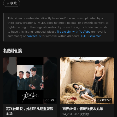
☆ 收藏
This video is embedded directly from YouTube and was uploaded by a
third-party creator. STMLEX does not host, upload, or own this content. All
rights belong to the original creator. If you are the rights holder and wish
to have this listing removed, please
file a claim with YouTube
(removal is
automatic) or
contact us
for removal within 48 hours.
Full Disclaimer
相關推薦
00:29
02:03:57
高跟鞋斷裂，她卻逆風翻盤驚豔
雨夜錯情：霸總強娶灰姑娘
全場
14,284,287 次播放