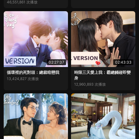
46,551,861 次播放
02:27:37
02:43:33
循環裡的死對頭：總裁暗戀我
時限三天愛上我：霸總觸碰即變
身
13,424,827 次播放
12,960,893 次播放