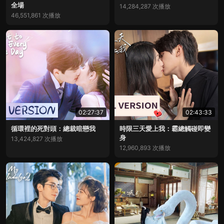
全場
14,284,287 次播放
46,551,861 次播放
02:27:37
02:43:33
循環裡的死對頭：總裁暗戀我
時限三天愛上我：霸總觸碰即變
身
13,424,827 次播放
12,960,893 次播放