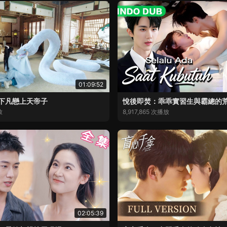
01:09:52
下凡戀上天帝子
悅後即焚：乖乖實習生與霸總的
放
8,917,865 次播放
02:05:39