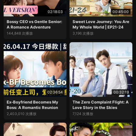
02:18:03
00:45:00
Bossy CEO vs Gentle Senior:
Sweet Love Journey: You Are
A Romance Adventure
My Whole World | EP21-24
144,848 次播放
3,196 次播放
02:36:54
00:32:19
Ex-Boyfriend Becomes My
The Zero Complaint Flight: A
Boss: A Romantic Reunion
Love Story in the Skies
2,403,010 次播放
7,124 次播放