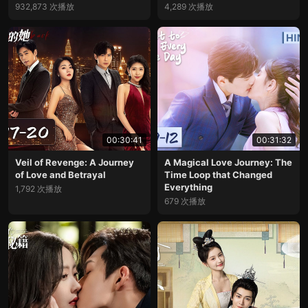
932,873 次播放
4,289 次播放
00:30:41
00:31:32
Veil of Revenge: A Journey
A Magical Love Journey: The
of Love and Betrayal
Time Loop that Changed
Everything
1,792 次播放
679 次播放