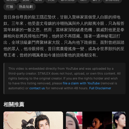
打臉
熱血短劇
昔日身份尊貴的龍王隱忍蟄伏，甘願入贅林家當個受人白眼的掃地
奴。三年來，他受盡丈母孃的冷嘲熱諷與外人的鄙夷冷眼，只為報答
當年林家的一飯之恩。然而，當林家深陷破產危機，親戚對他更是拳
腳相向欲將其掃地出門時，他終於不再隱藏。隨著一通神秘電話打
出，全球頂級豪門齊聚林家大院，只為向他下跪俯首。面對曾經踩踏
他的眾人，他冷眼掃視，昔日窩囊廢搖身一變，成為令世界顫抖的至
尊王者，曾經的嘲諷者如今連抬頭看他的資格都沒有。
This video is embedded directly from YouTube and was uploaded by a
third-party creator. STMLEX does not host, upload, or own this content. All
rights belong to the original creator. If you are the rights holder and wish
to have this listing removed, please
file a claim with YouTube
(removal is
automatic) or
contact us
for removal within 48 hours.
Full Disclaimer
相關推薦