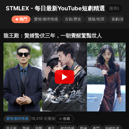
STMLEX - 每日最新YouTube短劇精選
🔥 熱門
愛情/都市情感
古裝/歷史
懸疑/犯罪
喜劇/搞笑
龍王殿：贅婿蟄伏三年，一朝覺醒驚豔世人
▶
18,019 次播放
愛情/都市情感
☆ 收藏
龍王殿
贅婿
逆襲
爽文
都市情感
戰神
豪門
扮豬吃虎