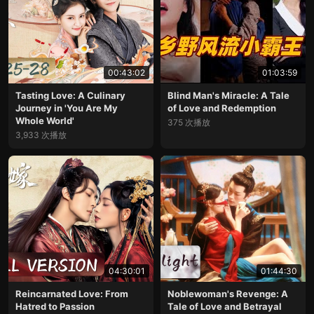
00:43:02
01:03:59
Tasting Love: A Culinary
Blind Man's Miracle: A Tale
Journey in 'You Are My
of Love and Redemption
Whole World'
375 次播放
3,933 次播放
04:30:01
01:44:30
Reincarnated Love: From
Noblewoman's Revenge: A
Hatred to Passion
Tale of Love and Betrayal