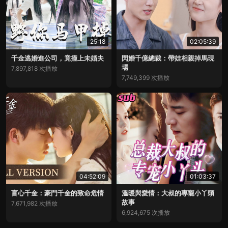
25:18
02:05:39
千金逃婚進公司，竟撞上未婚夫
閃婚千億總裁：帶娃相親掉馬現
場
7,897,818 次播放
7,749,399 次播放
04:52:09
01:03:37
盲心千金：豪門千金的致命危情
溫暖與愛情：大叔的專寵小丫頭
故事
7,671,982 次播放
6,924,675 次播放