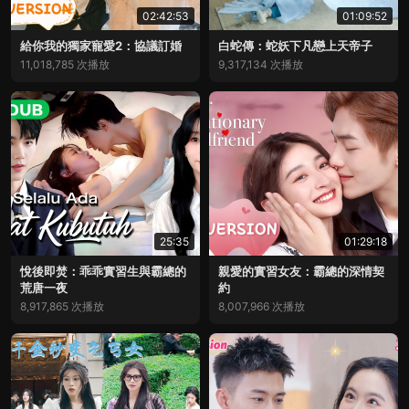
02:42:53
01:09:52
給你我的獨家寵愛2：協議訂婚
白蛇傳：蛇妖下凡戀上天帝子
11,018,785 次播放
9,317,134 次播放
25:35
01:29:18
悅後即焚：乖乖實習生與霸總的
親愛的實習女友：霸總的深情契
荒唐一夜
約
8,917,865 次播放
8,007,966 次播放