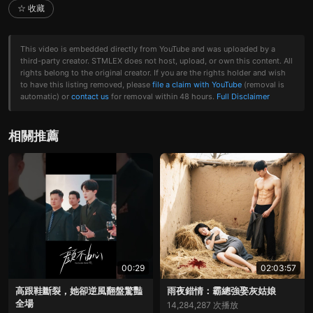
☆ 收藏
This video is embedded directly from YouTube and was uploaded by a
third-party creator. STMLEX does not host, upload, or own this content. All
rights belong to the original creator. If you are the rights holder and wish
to have this listing removed, please
file a claim with YouTube
(removal is
automatic) or
contact us
for removal within 48 hours.
Full Disclaimer
相關推薦
00:29
02:03:57
高跟鞋斷裂，她卻逆風翻盤驚豔
雨夜錯情：霸總強娶灰姑娘
全場
14,284,287 次播放