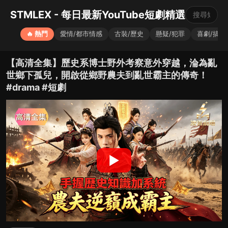
STMLEX - 每日最新YouTube短劇精選
🔥 熱門
愛情/都市情感
古裝/歷史
懸疑/犯罪
喜劇/搞笑
【高清全集】歷史系博士野外考察意外穿越，淪為亂
世鄉下孤兒，開啟從鄉野農夫到亂世霸主的傳奇！
#drama #短劇
▶