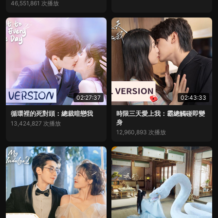
46,551,861 次播放
02:27:37
02:43:33
循環裡的死對頭：總裁暗戀我
時限三天愛上我：霸總觸碰即變
身
13,424,827 次播放
12,960,893 次播放