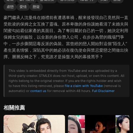
虐戀
愛情
懸疑
豪門繼承人沈曼殊在婚禮前夜遭遇車禍，醒來後發現自己竟然與一直
受欺凌的保姆之女互換了靈魂。原本卑微的身份讓她看清了未婚夫與
閨蜜勾結霸佔家產的真面目。為了奪回屬於自己的一切，她決定利用
保姆女兒的軀殼，以全新的身份潛入公司，在步步為營的職場鬥爭
中，一步步撕開惡毒反派的偽裝。當曾經的戀人開始對這個“陌生人”
產生莫名情愫，深陷其中的她必須在復仇使命與禁忌愛戀之間做出抉
擇。層層反轉之下，究竟誰才是操盤大局的幕後黑手？
This video is embedded directly from YouTube and was uploaded by a
third-party creator. STMLEX does not host, upload, or own this content. All
rights belong to the original creator. If you are the rights holder and wish
to have this listing removed, please
file a claim with YouTube
(removal is
automatic) or
contact us
for removal within 48 hours.
Full Disclaimer
相關推薦