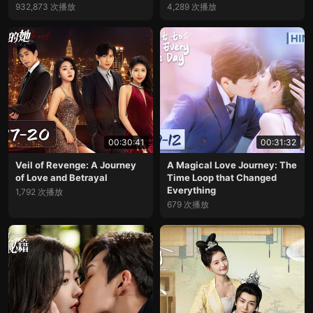
932,873 次播放
4,289 次播放
00:30:41
00:31:32
Veil of Revenge: A Journey
A Magical Love Journey: The
of Love and Betrayal
Time Loop that Changed
Everything
1,792 次播放
679 次播放