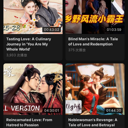
00:43:02
01:03:59
Tasting Love: A Culinary
Blind Man's Miracle: A Tale
Journey in 'You Are My
of Love and Redemption
Whole World'
375 次播放
3,933 次播放
04:30:01
01:44:30
Reincarnated Love: From
Noblewoman's Revenge: A
Hatred to Passion
Tale of Love and Betrayal