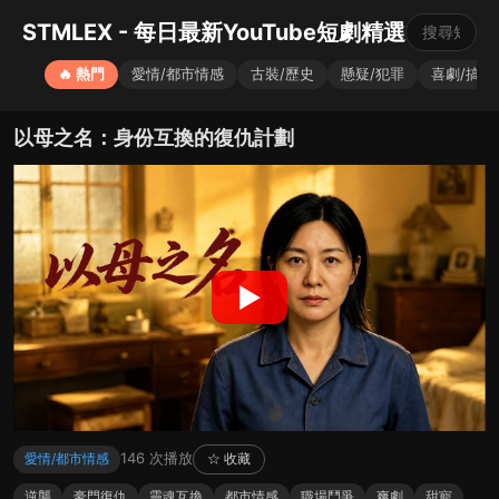
STMLEX - 每日最新YouTube短劇精選
🔥 熱門
愛情/都市情感
古裝/歷史
懸疑/犯罪
喜劇/搞笑
以母之名：身份互換的復仇計劃
▶
146 次播放
愛情/都市情感
☆ 收藏
逆襲
豪門復仇
靈魂互換
都市情感
職場鬥爭
爽劇
甜寵