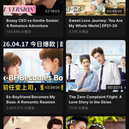
02:18:03
00:45:00
Bossy CEO vs Gentle Senior:
Sweet Love Journey: You Are
A Romance Adventure
My Whole World | EP21-24
144,848 次播放
3,196 次播放
02:36:54
00:32:19
Ex-Boyfriend Becomes My
The Zero Complaint Flight: A
Boss: A Romantic Reunion
Love Story in the Skies
2,403,010 次播放
7,124 次播放