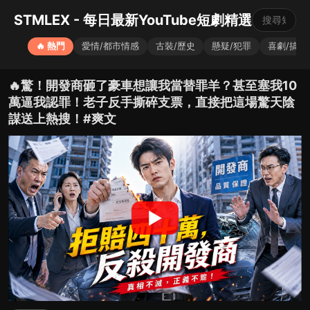
STMLEX - 每日最新YouTube短劇精選
🔥 熱門
愛情/都市情感
古裝/歷史
懸疑/犯罪
喜劇/搞笑
🔥驚！開發商砸了豪車想讓我當替罪羊？甚至塞我10
萬逼我認罪！老子反手撕碎支票，直接把這場驚天陰
謀送上熱搜！#爽文
▶