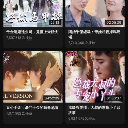
25:18
02:05:39
千金逃婚進公司，竟撞上未婚夫
閃婚千億總裁：帶娃相親掉馬現
場
7,897,818 次播放
7,749,399 次播放
04:52:09
01:03:37
盲心千金：豪門千金的致命危情
溫暖與愛情：大叔的專寵小丫頭
故事
7,671,982 次播放
6,924,675 次播放