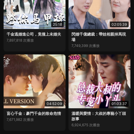
25:18
02:05:39
千金逃婚進公司，竟撞上未婚夫
閃婚千億總裁：帶娃相親掉馬現
場
7,897,818 次播放
7,749,399 次播放
04:52:09
01:03:37
盲心千金：豪門千金的致命危情
溫暖與愛情：大叔的專寵小丫頭
故事
7,671,982 次播放
6,924,675 次播放