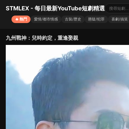
STMLEX - 每日最新YouTube短劇精選
🔥 熱門
愛情/都市情感
古裝/歷史
懸疑/犯罪
喜劇/搞笑
九州戰神：兒時約定，重逢娶親