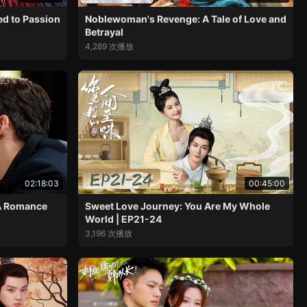
ed to Passion
Noblewoman's Revenge: A Tale of Love and
Betrayal
4,289 次播放
02:18:03
00:45:00
 A Romance
Sweet Love Journey: You Are My Whole
World | EP21-24
3,196 次播放