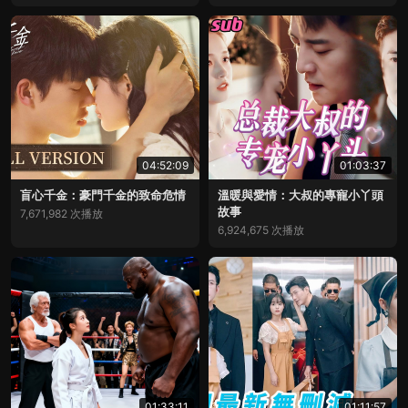
04:52:09
01:03:37
盲心千金：豪門千金的致命危情
溫暖與愛情：大叔的專寵小丫頭
故事
7,671,982 次播放
6,924,675 次播放
01:33:11
01:11:57