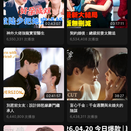
02:43:07
03:17:11
神外大佬強寵實習醫生
契約婚後：總裁前妻太難追
6,550,331 次播放
6,534,408 次播放
02:41:57
38:27
別惹前女友：設計師怒嫁豪門繼
盲心千金：千金遇襲與未婚夫的
承人
陰謀
6,440,809 次播放
6,438,311 次播放