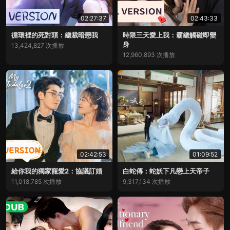
02:27:37
02:43:33
循環裡的死對頭：總裁暗戀我
時限三天愛上我：霸總觸碰即變
身
13,424,827 次播放
12,960,893 次播放
02:42:53
01:09:52
給你我的獨家寵愛2：協議訂婚
白蛇傳：蛇妖下凡戀上天帝子
11,018,785 次播放
9,317,134 次播放