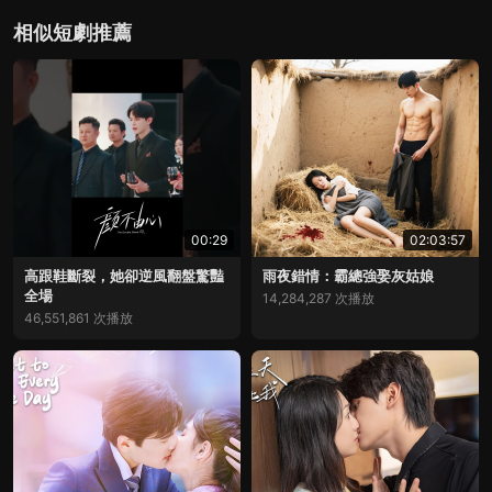
相似短劇推薦
00:29
02:03:57
高跟鞋斷裂，她卻逆風翻盤驚豔
雨夜錯情：霸總強娶灰姑娘
全場
14,284,287 次播放
46,551,861 次播放