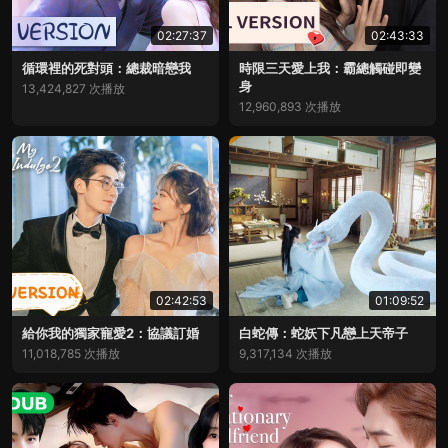
02:27:37
02:43:33
循環裡的死對頭：總裁暗戀我
時限三天愛上我：霸總觸碰即變
身
13,424,827 次播放
12,960,893 次播放
02:42:53
01:09:52
給你我的獨家寵愛2：協議訂婚
白蛇傳：蛇妖下凡戀上天帝子
11,018,785 次播放
9,317,134 次播放