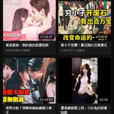
01:24:27
01:15:57
替身新娘：契約後的甜蜜陷阱
窮小子逆襲！廢石開出百萬寶石
6,426,884 次播放
5,907,271 次播放
02:48:55
00:25
渣男出軌？我轉身嫁給總裁小舅
霸道總裁愛上我：小白兔的甜蜜
子
陷阱