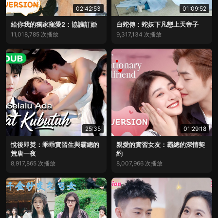
02:42:53
01:09:52
給你我的獨家寵愛2：協議訂婚
白蛇傳：蛇妖下凡戀上天帝子
11,018,785 次播放
9,317,134 次播放
25:35
01:29:18
悅後即焚：乖乖實習生與霸總的
親愛的實習女友：霸總的深情契
荒唐一夜
約
8,917,865 次播放
8,007,966 次播放