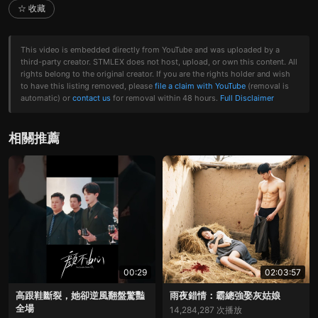
☆ 收藏
This video is embedded directly from YouTube and was uploaded by a
third-party creator. STMLEX does not host, upload, or own this content. All
rights belong to the original creator. If you are the rights holder and wish
to have this listing removed, please
file a claim with YouTube
(removal is
automatic) or
contact us
for removal within 48 hours.
Full Disclaimer
相關推薦
00:29
02:03:57
高跟鞋斷裂，她卻逆風翻盤驚豔
雨夜錯情：霸總強娶灰姑娘
全場
14,284,287 次播放