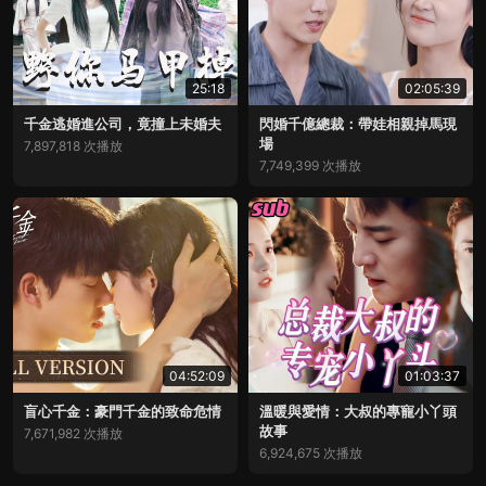
25:18
02:05:39
千金逃婚進公司，竟撞上未婚夫
閃婚千億總裁：帶娃相親掉馬現
場
7,897,818 次播放
7,749,399 次播放
04:52:09
01:03:37
盲心千金：豪門千金的致命危情
溫暖與愛情：大叔的專寵小丫頭
故事
7,671,982 次播放
6,924,675 次播放