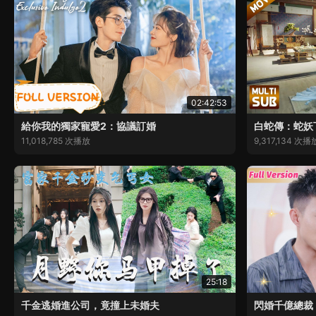
02:42:53
給你我的獨家寵愛2：協議訂婚
白蛇傳：蛇妖
11,018,785 次播放
9,317,134 次播
25:18
千金逃婚進公司，竟撞上未婚夫
閃婚千億總裁