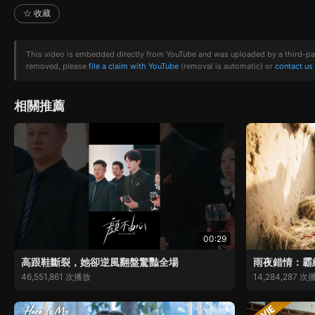
☆ 收藏
This video is embedded directly from YouTube and was uploaded by a third-party 
removed, please
file a claim with YouTube
(removal is automatic) or
contact us
相關推薦
00:29
高跟鞋斷裂，她卻逆風翻盤驚豔全場
雨夜錯情：霸
46,551,861 次播放
14,284,287 次