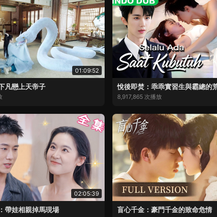
01:09:52
下凡戀上天帝子
悅後即焚：乖乖實習生與霸總的
放
8,917,865 次播放
02:05:39
：帶娃相親掉馬現場
盲心千金：豪門千金的致命危情