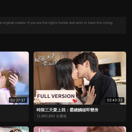
iginal creator. If you are the rights holder and wish to have this listing
02:27:37
02:43:33
時限三天愛上我：霸總觸碰即變身
12,960,893 次播放