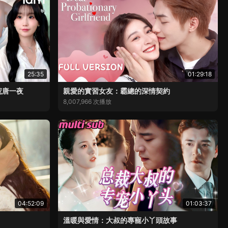
25:35
01:29:18
荒唐一夜
親愛的實習女友：霸總的深情契約
8,007,966 次播放
04:52:09
01:03:37
溫暖與愛情：大叔的專寵小丫頭故事