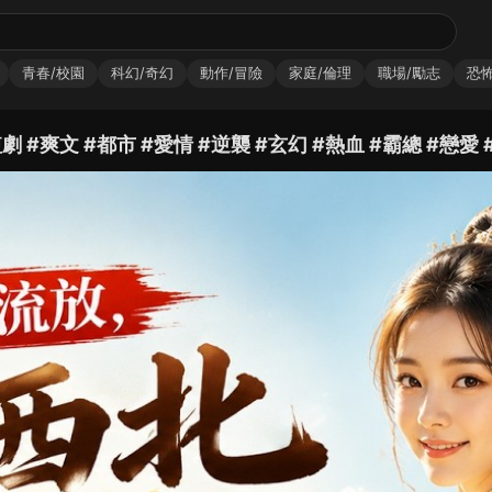
青春/校園
科幻/奇幻
動作/冒險
家庭/倫理
職場/勵志
恐怖
爽文 #都市 #愛情 #逆襲 #玄幻 #熱血 #霸總 #戀愛 