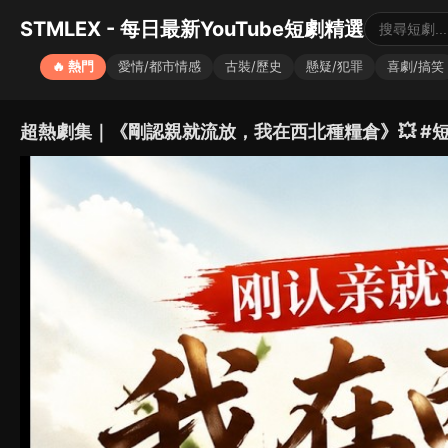
STMLEX - 每日最新YouTube短劇精選
🔥 熱門
愛情/都市情感
古裝/歷史
懸疑/犯罪
喜劇/搞笑
超熱劇集｜《剛認親就流放，我在西北種糧倉》💥 #短劇 #