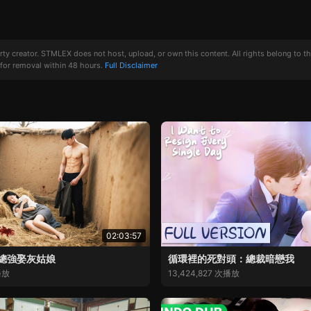
creator. STMLEX does not host, upload, or own this content. All rights belong to the or
for removal within 48 hours.
Full Disclaimer
02:03:57
總強娶灰姑娘
循環裡的死對頭：總裁暗戀我
播放
13,424,827 次播放