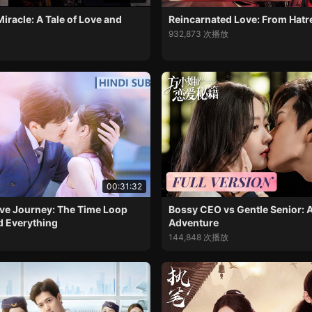
iracle: A Tale of Love and
Reincarnated Love: From Hatr
932,873 次播放
00:31:32
ve Journey: The Time Loop
Bossy CEO vs Gentle Senior:
d Everything
Adventure
144,848 次播放