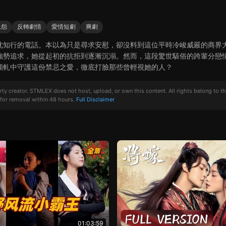
恩怨
反轉劇情
愛情短劇
爽劇
沈知行的電話。本以為只是尋求安慰，卻沒料到這位平時冷峻威嚴的商界
強勢追求，她從起初的抗拒到逐漸沉溺。然而，這段驚世駭俗的跨輩分戀
傾軋中守護這份禁忌之愛，徹底打臉那些曾輕視她的人？
creator. STMLEX does not host, upload, or own this content. All rights belong to the or
for removal within 48 hours.
Full Disclaimer
01:03:59