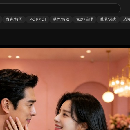
青春/校園
科幻/奇幻
動作/冒險
家庭/倫理
職場/勵志
恐怖