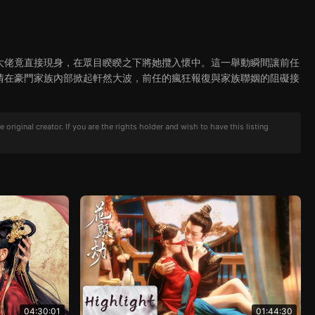
大佬竟直接現身，在眾目睽睽之下將她攬入懷中。這一舉動瞬間讓前任
情在豪門家族內部掀起軒然大波，前任的瘋狂報復與家族聯姻的阻礙接
iginal creator. If you are the rights holder and wish to have this listing
04:30:01
01:44:30