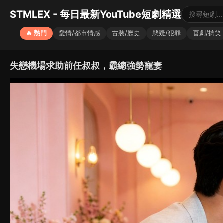
STMLEX - 每日最新YouTube短劇精選
🔥 熱門
愛情/都市情感
古裝/歷史
懸疑/犯罪
喜劇/搞笑
失戀機場求助前任叔叔，霸總強勢寵妻