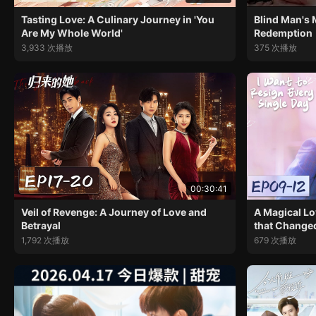
Tasting Love: A Culinary Journey in 'You
Blind Man's M
Are My Whole World'
Redemption
3,933 次播放
375 次播放
00:30:41
Veil of Revenge: A Journey of Love and
A Magical Lo
Betrayal
that Change
1,792 次播放
679 次播放