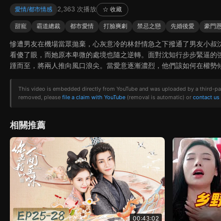
2,363 次播放
愛情/都市情感
☆ 收藏
甜寵
霸道總裁
都市愛情
打臉爽劇
禁忌之戀
先婚後愛
豪門
慘遭男友在機場當眾拋棄，心灰意冷的林舒情急之下撥通了男友小叔
看傻了眼，而她原本卑微的處境也隨之逆轉。面對沈知行步步緊逼的
踵而至，將兩人推向風口浪尖。當愛意逐漸濃烈，他們該如何在權勢
This video is embedded directly from YouTube and was uploaded by a third-party 
removed, please
file a claim with YouTube
(removal is automatic) or
contact us
相關推薦
00:43:02