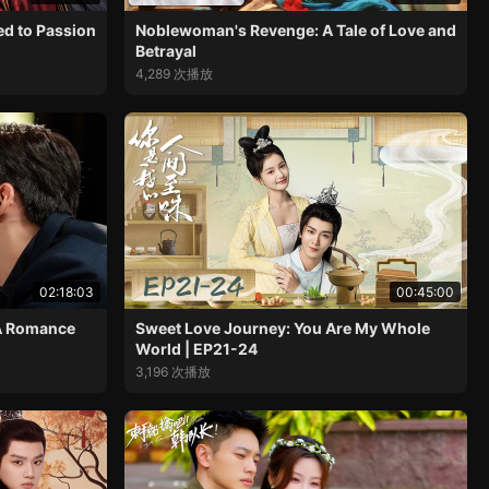
ed to Passion
Noblewoman's Revenge: A Tale of Love and
Betrayal
4,289 次播放
02:18:03
00:45:00
 A Romance
Sweet Love Journey: You Are My Whole
World | EP21-24
3,196 次播放