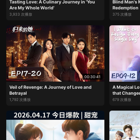
Tasting Love: A Culinary Journey in 'You
Blind Man's M
Are My Whole World'
Redemption
3,933 次播放
375 次播放
00:30:41
Veil of Revenge: A Journey of Love and
A Magical Lo
Betrayal
that Change
1,792 次播放
679 次播放