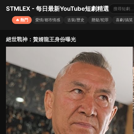
STMLEX - 每日最新YouTube短劇精選
🔥 熱門
愛情/都市情感
古裝/歷史
懸疑/犯罪
喜劇/搞笑
絕世戰神：贅婿龍王身份曝光