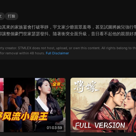
文
打臉
如其來的家族宴會打破寧靜，宇文家少爺當眾羞辱，甚至試圖將婉兒強行
卻讓整個豪門世家瑟瑟發抖。隨著衝突全面升級，昔日看不起他的親朋好
creator. STMLEX does not host, upload, or own this content. All rights belong to the or
for removal within 48 hours.
Full Disclaimer
01:03:59