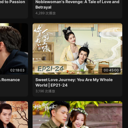
ed to Passion
Noblewoman's Revenge: A Tale of Love and
Betrayal
4,289 次播放
02:18:03
00:45:00
 A Romance
Sweet Love Journey: You Are My Whole
World | EP21-24
3,196 次播放