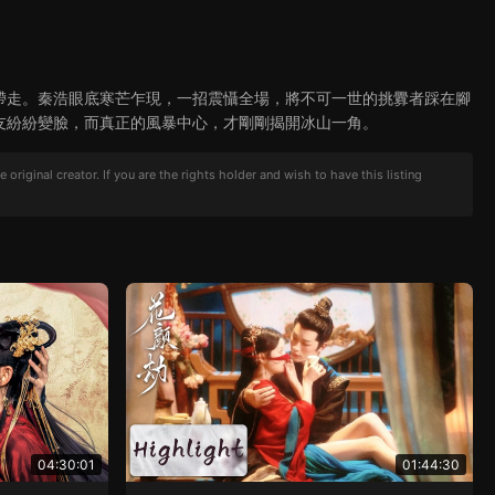
帶走。秦浩眼底寒芒乍現，一招震懾全場，將不可一世的挑釁者踩在腳
友紛紛變臉，而真正的風暴中心，才剛剛揭開冰山一角。
iginal creator. If you are the rights holder and wish to have this listing
04:30:01
01:44:30