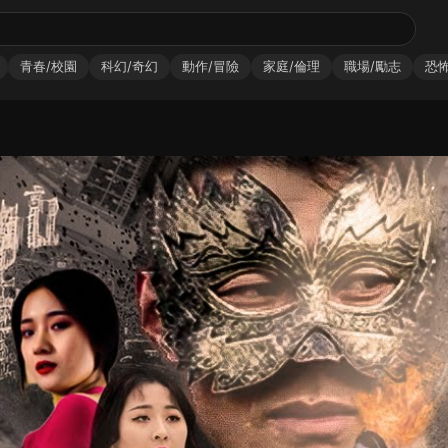
青春/校園
科幻/奇幻
動作/冒險
家庭/倫理
職場/勵志
恐怖