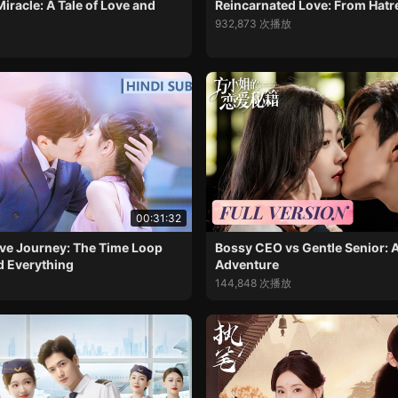
iracle: A Tale of Love and
Reincarnated Love: From Hatr
932,873 次播放
00:31:32
ve Journey: The Time Loop
Bossy CEO vs Gentle Senior:
d Everything
Adventure
144,848 次播放