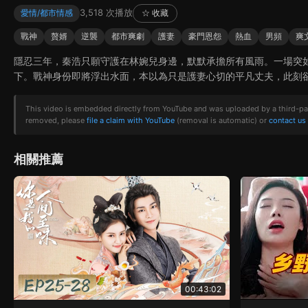
3,518 次播放
愛情/都市情感
☆ 收藏
戰神
贅婿
逆襲
都市爽劇
護妻
豪門恩怨
熱血
男頻
爽
隱忍三年，秦浩只願守護在林婉兒身邊，默默承擔所有風雨。一場突
下。戰神身份即將浮出水面，本以為只是護妻心切的平凡丈夫，此刻
This video is embedded directly from YouTube and was uploaded by a third-party 
removed, please
file a claim with YouTube
(removal is automatic) or
contact us
相關推薦
00:43:02