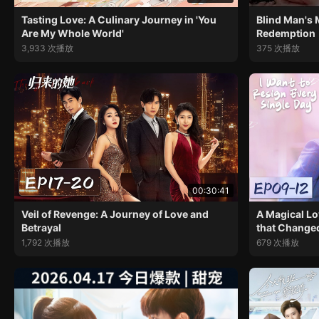
Tasting Love: A Culinary Journey in 'You
Blind Man's M
Are My Whole World'
Redemption
3,933 次播放
375 次播放
00:30:41
Veil of Revenge: A Journey of Love and
A Magical Lo
Betrayal
that Change
1,792 次播放
679 次播放