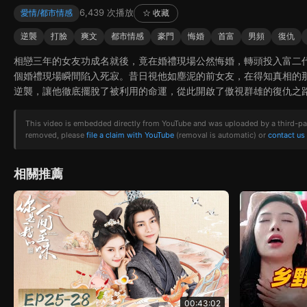
6,439 次播放
愛情/都市情感
☆ 收藏
逆襲
打臉
爽文
都市情感
豪門
悔婚
首富
男頻
復仇
相戀三年的女友功成名就後，竟在婚禮現場公然悔婚，轉頭投入富二
個婚禮現場瞬間陷入死寂。昔日視他如塵泥的前女友，在得知真相的
逆襲，讓他徹底擺脫了被利用的命運，從此開啟了傲視群雄的復仇之
This video is embedded directly from YouTube and was uploaded by a third-party 
removed, please
file a claim with YouTube
(removal is automatic) or
contact us
相關推薦
00:43:02