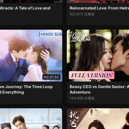
iracle: A Tale of Love and
Reincarnated Love: From Hatr
932,873 次播放
00:31:32
ve Journey: The Time Loop
Bossy CEO vs Gentle Senior:
d Everything
Adventure
144,848 次播放