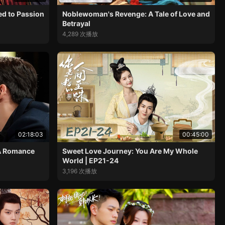
ed to Passion
Noblewoman's Revenge: A Tale of Love and
Betrayal
4,289 次播放
02:18:03
00:45:00
 A Romance
Sweet Love Journey: You Are My Whole
World | EP21-24
3,196 次播放