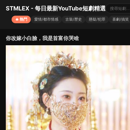
STMLEX - 每日最新YouTube短劇精選
🔥 熱門
愛情/都市情感
古裝/歷史
懸疑/犯罪
喜劇/搞笑
你改嫁小白臉，我是首富你哭啥