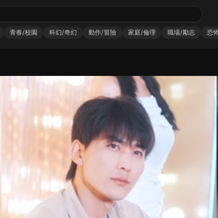
青春/校園
科幻/奇幻
動作/冒險
家庭/倫理
職場/勵志
恐怖