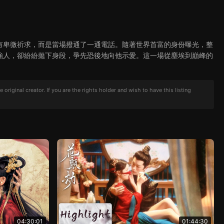
有卑微祈求，而是當場撥通了一通電話。隨著世界首富的身份曝光，整
強人，卻紛紛拋下身段，爭先恐後地向他示愛。這一場從塵埃到巔峰的
iginal creator. If you are the rights holder and wish to have this listing
04:30:01
01:44:30