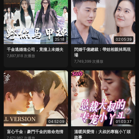
25:18
02:05:39
千金逃婚進公司，竟撞上未婚夫
閃婚千億總裁：帶娃相親掉馬現
場
7,897,818 次播放
7,749,399 次播放
04:52:09
01:03:37
盲心千金：豪門千金的致命危情
溫暖與愛情：大叔的專寵小丫頭
故事
7,671,982 次播放