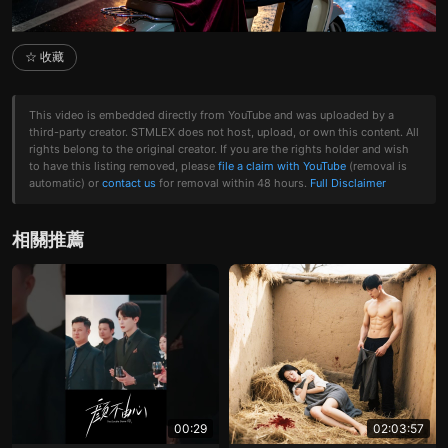
☆ 收藏
This video is embedded directly from YouTube and was uploaded by a
third-party creator. STMLEX does not host, upload, or own this content. All
rights belong to the original creator. If you are the rights holder and wish
to have this listing removed, please
file a claim with YouTube
(removal is
automatic) or
contact us
for removal within 48 hours.
Full Disclaimer
相關推薦
00:29
02:03:57