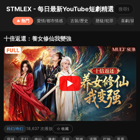
STMLEX - 每日最新YouTube短劇精選
🔥 熱門
愛情/都市情感
古裝/歷史
懸疑/犯罪
喜劇/搞笑
十倍返還：養女修仙我變強
▶
18,637 次播放
科幻/奇幻
☆ 收藏
穿越
玄幻
修仙
爽劇
系統
贅婿
逆襲
打臉
異界