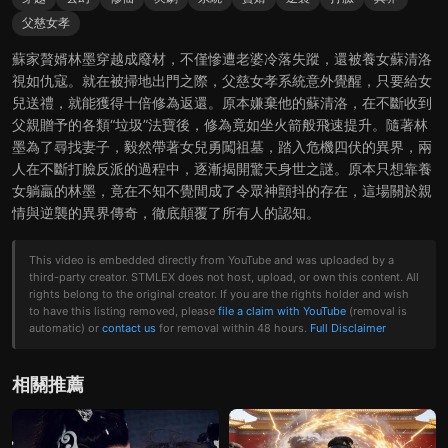
父慈女孝
蘇家贅婿林墨穿越成廢材，不僅慘遭老婆冷落失蹤，還被養女蘇清洛
視如仇寇。就在被掃地出門之際，父慈女孝系統意外覺醒，只要給女
兒送禮，就能獲得十倍修為返還。原本嫌棄他的蘇清洛，在不斷收到
父親贈予的各類“垃圾”法寶後，修為竟如坐火箭般飛速提升。隨著林
墨為了尋找妻子，毅然帶著女兒勇闖祖墓，踏入危機四伏的異界，兩
人在不斷打臉反派的過程中，逐漸揭開驚天身世之謎。原本只想靠養
女躺贏的林墨，竟在不知不覺間成了令眾神顫抖的存在，這場關於親
情與逆襲的異界傳奇，徹底顛覆了所有人的認知。
This video is embedded directly from YouTube and was uploaded by a
third-party creator. STMLEX does not host, upload, or own this content. All
rights belong to the original creator. If you are the rights holder and wish
to have this listing removed, please
file a claim with YouTube
(removal is
automatic) or
contact us
for removal within 48 hours.
Full Disclaimer
相關推薦