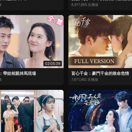
放
8,917,865 次播放
02:05:39
：帶娃相親掉馬現場
盲心千金：豪門千金的致命危情
放
7,671,982 次播放