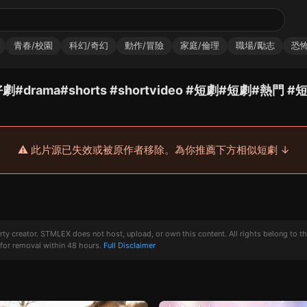
青春/校園
科幻/奇幻
動作/冒險
家庭/倫理
職場/勵志
恐怖
#drama#shorts #shortvideo #短劇#短劇#
⚠️ 此片源已失效或被原作者移除。為你推薦下方相似短劇 ↓
creator. STMLEX does not host, upload, or own this content. All rights belong to the or
for removal within 48 hours.
Full Disclaimer