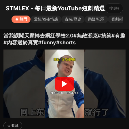
STMLEX - 每日最新YouTube短劇精選
🔥 熱門
愛情/都市情感
古裝/歷史
懸疑/犯罪
喜劇/搞笑
當我誤闖天家轉去網紅學校2.0#無敵灝克#搞笑#有趣
#內容過於真實#funny#shorts
▶
☆ 收藏