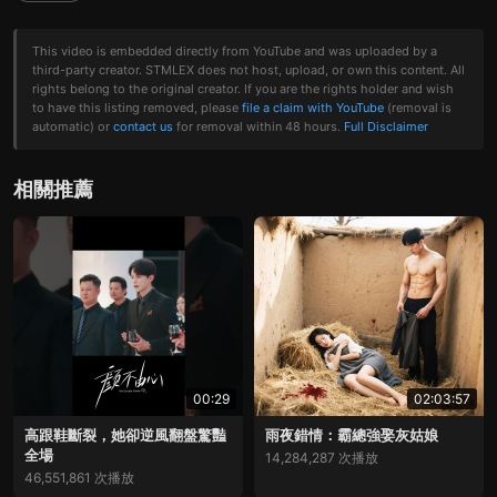
This video is embedded directly from YouTube and was uploaded by a
third-party creator. STMLEX does not host, upload, or own this content. All
rights belong to the original creator. If you are the rights holder and wish
to have this listing removed, please
file a claim with YouTube
(removal is
automatic) or
contact us
for removal within 48 hours.
Full Disclaimer
相關推薦
00:29
02:03:57
高跟鞋斷裂，她卻逆風翻盤驚豔
雨夜錯情：霸總強娶灰姑娘
全場
14,284,287 次播放
46,551,861 次播放