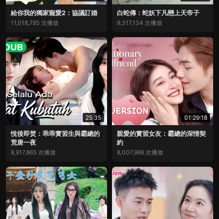
給你我的獨家寵愛2：協議訂婚
白蛇傳：蛇妖下凡戀上天帝子
11,018,785 次播放
9,317,134 次播放
25:35
01:29:18
悅後即焚：乖乖實習生與霸總的
親愛的實習女友：霸總的深情契
荒唐一夜
約
8,917,865 次播放
8,007,966 次播放