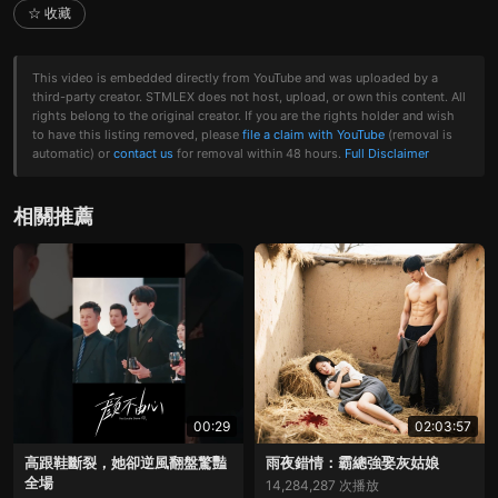
☆ 收藏
This video is embedded directly from YouTube and was uploaded by a
third-party creator. STMLEX does not host, upload, or own this content. All
rights belong to the original creator. If you are the rights holder and wish
to have this listing removed, please
file a claim with YouTube
(removal is
automatic) or
contact us
for removal within 48 hours.
Full Disclaimer
相關推薦
00:29
02:03:57
高跟鞋斷裂，她卻逆風翻盤驚豔
雨夜錯情：霸總強娶灰姑娘
全場
14,284,287 次播放