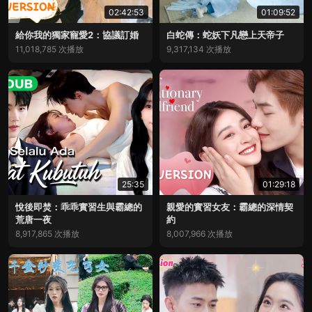
02:42:53
01:09:52
給你我的獨家寵愛2：協議訂婚
白蛇傳：蛇妖下凡戀上天帝子
11,018,785 次播放
9,317,134 次播放
25:35
01:29:18
悅後即焚：乖乖實習生與霸總的
親愛的實習女友：霸總的深情契
荒唐一夜
約
8,917,865 次播放
8,007,966 次播放