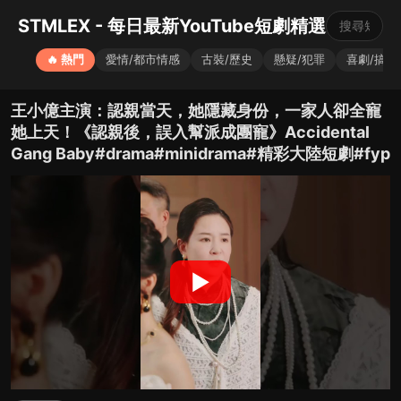
STMLEX - 每日最新YouTube短劇精選
🔥 熱門
愛情/都市情感
古裝/歷史
懸疑/犯罪
喜劇/搞笑
王小億主演：認親當天，她隱藏身份，一家人卻全寵
她上天！《認親後，誤入幫派成團寵》Accidental
Gang Baby#drama#minidrama#精彩大陸短劇#fyp
▶