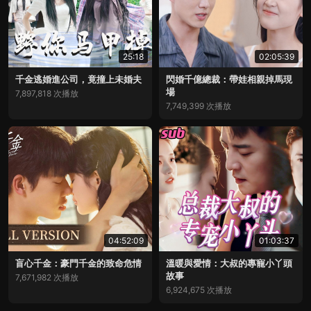
25:18
02:05:39
千金逃婚進公司，竟撞上未婚夫
閃婚千億總裁：帶娃相親掉馬現
場
7,897,818 次播放
7,749,399 次播放
04:52:09
01:03:37
盲心千金：豪門千金的致命危情
溫暖與愛情：大叔的專寵小丫頭
故事
7,671,982 次播放
6,924,675 次播放