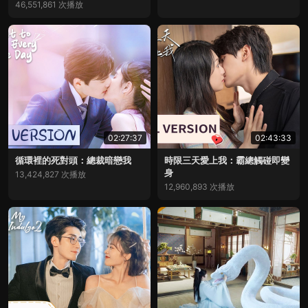
46,551,861 次播放
02:27:37
02:43:33
循環裡的死對頭：總裁暗戀我
時限三天愛上我：霸總觸碰即變
身
13,424,827 次播放
12,960,893 次播放