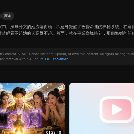
爽劇
家門。身無分文的她流落街頭，卻意外覺醒了改變命運的神秘系統。在這
讓曾經看不起她的人高攀不起。然而，就在事業巔峰時刻，那個悔婚的前
creator. STMLEX does not host, upload, or own this content. All rights belong to the or
for removal within 48 hours.
Full Disclaimer
01:23:48