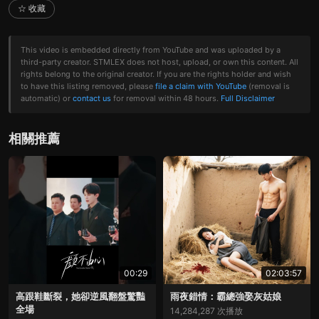
☆ 收藏
This video is embedded directly from YouTube and was uploaded by a
third-party creator. STMLEX does not host, upload, or own this content. All
rights belong to the original creator. If you are the rights holder and wish
to have this listing removed, please
file a claim with YouTube
(removal is
automatic) or
contact us
for removal within 48 hours.
Full Disclaimer
相關推薦
00:29
02:03:57
高跟鞋斷裂，她卻逆風翻盤驚豔
雨夜錯情：霸總強娶灰姑娘
全場
14,284,287 次播放