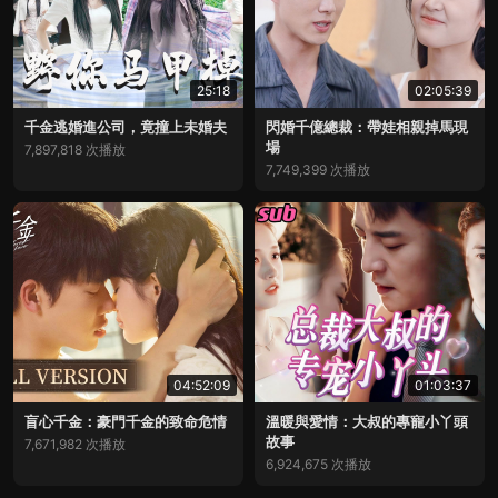
25:18
02:05:39
千金逃婚進公司，竟撞上未婚夫
閃婚千億總裁：帶娃相親掉馬現
場
7,897,818 次播放
7,749,399 次播放
04:52:09
01:03:37
盲心千金：豪門千金的致命危情
溫暖與愛情：大叔的專寵小丫頭
故事
7,671,982 次播放
6,924,675 次播放