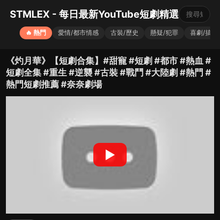
STMLEX - 每日最新YouTube短劇精選
🔥 熱門
愛情/都市情感
古裝/歷史
懸疑/犯罪
喜劇/搞笑
《灼月華》【短劇合集】#甜寵 #短劇 #都市 #熱血 #
短劇全集 #重生 #逆襲 #古裝 #戰鬥 #大陸劇 #熱門 #
熱門短劇推薦 #奈奈劇場
▶