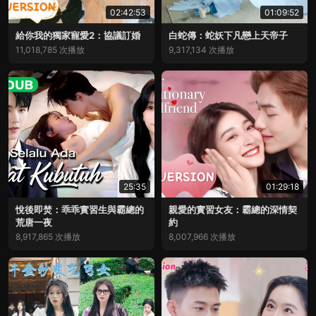
02:42:53
01:09:52
給你我的獨家寵愛2：協議訂婚
白蛇傳：蛇妖下凡戀上天帝子
11,018,785 次播放
9,317,134 次播放
25:35
01:29:18
悅後即焚：乖乖實習生與霸總的
親愛的實習女友：霸總的深情契
荒唐一夜
約
8,917,865 次播放
8,007,966 次播放