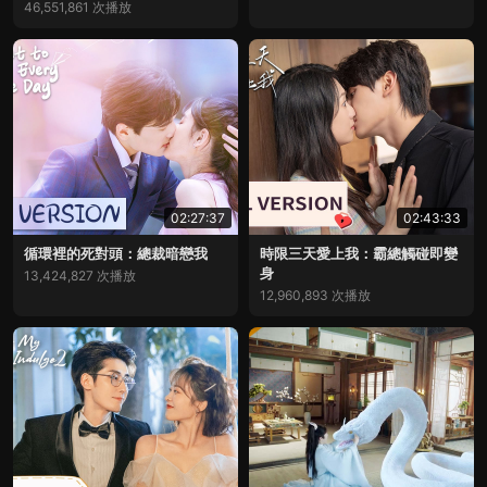
46,551,861 次播放
02:27:37
02:43:33
循環裡的死對頭：總裁暗戀我
時限三天愛上我：霸總觸碰即變
身
13,424,827 次播放
12,960,893 次播放