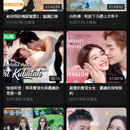
02:42:53
01:09:52
給你我的獨家寵愛2：協議訂婚
白蛇傳：蛇妖下凡戀上天帝子
11,018,785 次播放
9,317,134 次播放
25:35
01:29:18
悅後即焚：乖乖實習生與霸總的
親愛的實習女友：霸總的深情契
荒唐一夜
約
8,917,865 次播放
8,007,966 次播放