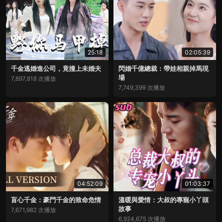
25:18
02:05:39
千金逃婚進公司，竟撞上未婚夫
閃婚千億總裁：帶娃相親掉馬現
場
7,897,818 次播放
7,749,399 次播放
04:52:09
01:03:37
盲心千金：豪門千金的致命危情
溫暖與愛情：大叔的專寵小丫頭
故事
7,671,982 次播放
6,924,675 次播放