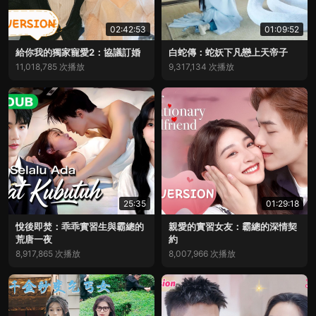
02:42:53
01:09:52
給你我的獨家寵愛2：協議訂婚
白蛇傳：蛇妖下凡戀上天帝子
11,018,785 次播放
9,317,134 次播放
25:35
01:29:18
悅後即焚：乖乖實習生與霸總的
親愛的實習女友：霸總的深情契
荒唐一夜
約
8,917,865 次播放
8,007,966 次播放