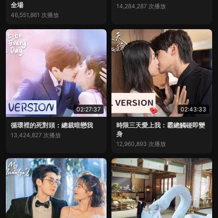
全場
14,284,287 次播放
46,551,861 次播放
02:27:37
02:43:33
循環裡的死對頭：總裁暗戀我
時限三天愛上我：霸總觸碰即變
身
13,424,827 次播放
12,960,893 次播放