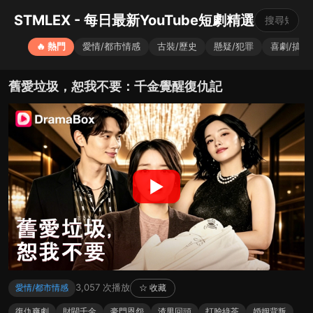
STMLEX - 每日最新YouTube短劇精選
🔥 熱門
愛情/都市情感
古裝/歷史
懸疑/犯罪
喜劇/搞笑
舊愛垃圾，恕我不要：千金覺醒復仇記
▶
3,057 次播放
愛情/都市情感
☆ 收藏
復仇爽劇
財閥千金
豪門恩怨
渣男回頭
打臉綠茶
婚姻背叛