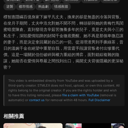
逆襲
都市情感
狗血劇
情感救贖
樸智惠隱瞞百億身家下嫁平凡丈夫，換來的卻是無盡的冷落與背叛。
在坐月子期間，丈夫申浩允對她不聞不問，轉頭卻與她的青梅竹馬閨
蜜暗度陳倉。直到發現含辛茹苦撫養多年的兒子，竟是丈夫與小三的
私生子，深陷愛情陷阱的財閥千金徹底覺醒。她不再是那個卑微忍讓
的妻子，而是決定拿回屬於自己的一切。從清理渣男到手撕綠茶，昔
日的溫婉千金在絕望中重塑自我，用雷霆手段讓背叛者付出慘重代
價。這是一場關於信任破碎與權力重組的博弈，面對錯綜複雜的陰
謀，她能否在愛情與尊嚴之間找到出口，揭開丈夫背後隱藏的更深秘
密？
This video is embedded directly from YouTube and was uploaded by a
third-party creator. STMLEX does not host, upload, or own this content. All
rights belong to the original creator. If you are the rights holder and wish
to have this listing removed, please
file a claim with YouTube
(removal is
automatic) or
contact us
for removal within 48 hours.
Full Disclaimer
相關推薦