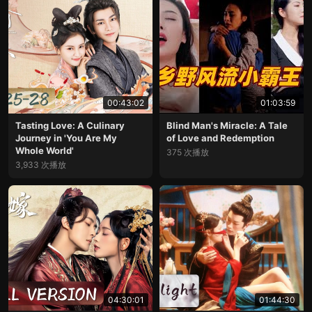
00:43:02
01:03:59
Tasting Love: A Culinary
Blind Man's Miracle: A Tale
Journey in 'You Are My
of Love and Redemption
Whole World'
375 次播放
3,933 次播放
04:30:01
01:44:30