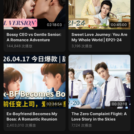
02:18:03
00:45:00
Bossy CEO vs Gentle Senior:
Sweet Love Journey: You Are
A Romance Adventure
My Whole World | EP21-24
144,848 次播放
3,196 次播放
02:36:54
00:32:19
Ex-Boyfriend Becomes My
The Zero Complaint Flight: A
Boss: A Romantic Reunion
Love Story in the Skies
2,403,010 次播放
7,124 次播放