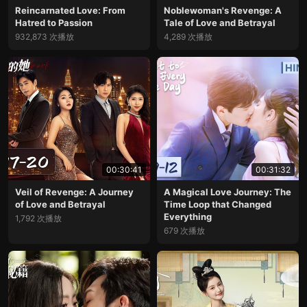
Reincarnated Love: From
Noblewoman's Revenge: A
Hatred to Passion
Tale of Love and Betrayal
932,873 次播放
4,289 次播放
00:30:41
00:31:32
Veil of Revenge: A Journey
A Magical Love Journey: The
of Love and Betrayal
Time Loop that Changed
Everything
1,792 次播放
679 次播放