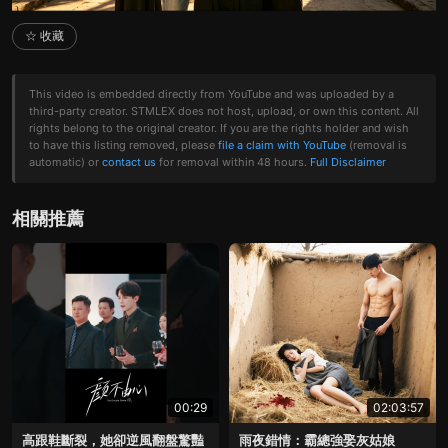
☆ 收藏
This video is embedded directly from YouTube and was uploaded by a
third-party creator. STMLEX does not host, upload, or own this content. All
rights belong to the original creator. If you are the rights holder and wish
to have this listing removed, please
file a claim with YouTube
(removal is
automatic) or
contact us
for removal within 48 hours.
Full Disclaimer
相關推薦
00:29
02:03:57
高跟鞋斷裂，她卻逆風翻盤驚豔
雨夜錯情：霸總強娶灰姑娘