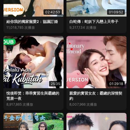
02:42:53
01:09:52
給你我的獨家寵愛2：協議訂婚
白蛇傳：蛇妖下凡戀上天帝子
11,018,785 次播放
9,317,134 次播放
25:35
01:29:18
悅後即焚：乖乖實習生與霸總的
親愛的實習女友：霸總的深情契
荒唐一夜
約
8,917,865 次播放
8,007,966 次播放