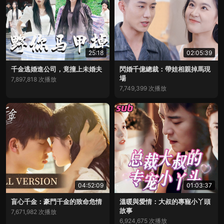
25:18
02:05:39
千金逃婚進公司，竟撞上未婚夫
閃婚千億總裁：帶娃相親掉馬現
場
7,897,818 次播放
7,749,399 次播放
04:52:09
01:03:37
盲心千金：豪門千金的致命危情
溫暖與愛情：大叔的專寵小丫頭
故事
7,671,982 次播放
6,924,675 次播放