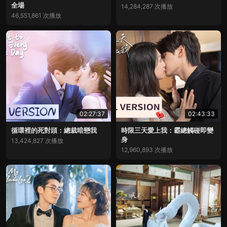
全場
14,284,287 次播放
46,551,861 次播放
02:27:37
02:43:33
循環裡的死對頭：總裁暗戀我
時限三天愛上我：霸總觸碰即變
身
13,424,827 次播放
12,960,893 次播放