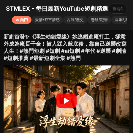
STMLEX - 每日最新YouTube短劇精選
🔥 熱門
愛情/都市情感
古裝/歷史
懸疑/犯罪
喜劇/搞笑
新劇首發✨《浮生劫錯愛緣》她逃婚進廠打工，卻意
外成為廠長千金！被人踩入穀底後，靠自己逆襲改寫
人生！#熱門短劇 #短劇 #ai短劇 #年代 #逆襲 #劇情
#短劇推薦 #最新短劇全集 #熱門
▶