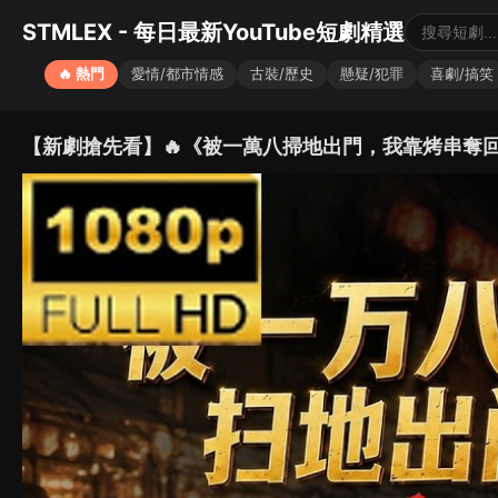
STMLEX - 每日最新YouTube短劇精選
🔥 熱門
愛情/都市情感
古裝/歷史
懸疑/犯罪
喜劇/搞笑
【新劇搶先看】🔥《被一萬八掃地出門，我靠烤串奪回整條街