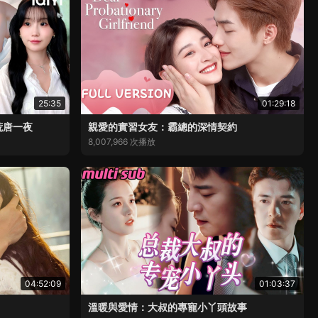
25:35
01:29:18
荒唐一夜
親愛的實習女友：霸總的深情契約
8,007,966 次播放
04:52:09
01:03:37
溫暖與愛情：大叔的專寵小丫頭故事