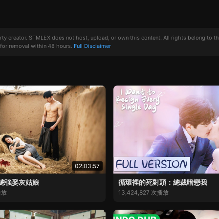
creator. STMLEX does not host, upload, or own this content. All rights belong to the or
for removal within 48 hours.
Full Disclaimer
02:03:57
總強娶灰姑娘
循環裡的死對頭：總裁暗戀我
播放
13,424,827 次播放