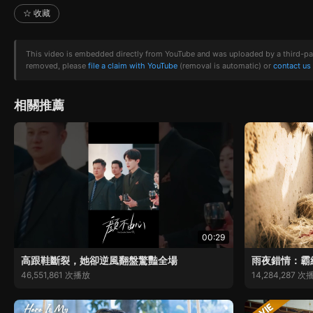
☆ 收藏
This video is embedded directly from YouTube and was uploaded by a third-party 
removed, please
file a claim with YouTube
(removal is automatic) or
contact us
相關推薦
00:29
高跟鞋斷裂，她卻逆風翻盤驚豔全場
雨夜錯情：霸
46,551,861 次播放
14,284,287 次