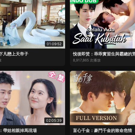
01:09:52
下凡戀上天帝子
悅後即焚：乖乖實習生與霸總的
放
8,917,865 次播放
02:05:39
：帶娃相親掉馬現場
盲心千金：豪門千金的致命危情