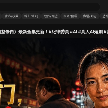
青春/校園
科幻/奇幻
動作/冒險
家庭/倫理
職場/勵志
恐怖
》最新全集更新！#紀律委員 #AI #真人AI短劇 #都市 