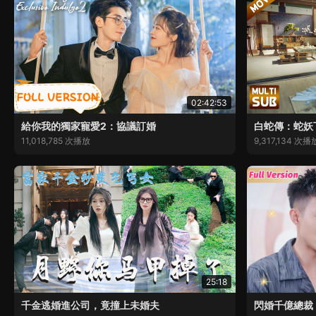
02:42:53
給你我的獨家寵愛2：協議訂婚
白蛇傳：蛇妖
11,018,785 次播放
9,317,134 次播
25:18
千金逃婚進公司，竟撞上未婚夫
閃婚千億總裁