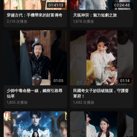
01:41:13
02:24:46
穿越古代：手機帶來的財富傳奇
天狐神宗：魅力短劇之旅
2,116 次播放
1,878 次播放
01:05
01:14
少帥中毒命懸一線，鐵樹引路尋
民國奇女子妙語破陰謀，守護督
仙草
軍府！
1,855 次播放
1,482 次播放