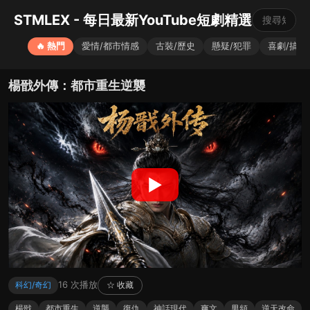
STMLEX - 每日最新YouTube短劇精選
🔥 熱門
愛情/都市情感
古裝/歷史
懸疑/犯罪
喜劇/搞笑
楊戩外傳：都市重生逆襲
▶
16 次播放
科幻/奇幻
☆ 收藏
楊戩
都市重生
逆襲
復仇
神話現代
爽文
男頻
逆天改命