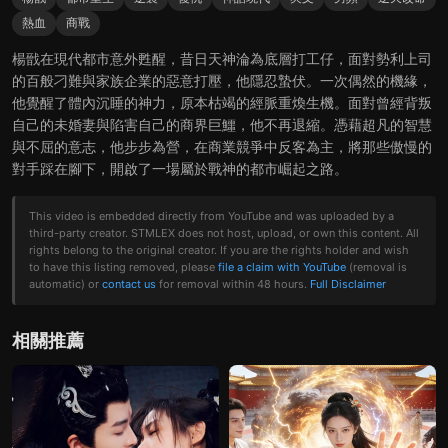
熱血
商戰
楊戩在現代都市意外甦醒，昔日天神淪為底層打工仔，面對勢利上司
的百般刁難與家族企業的惡意打壓，他隱忍蟄伏。一次偶然的機緣，
他覺醒了體內沉睡的神力，原本枯竭的經脈重煥生機。面對曾經背叛
自己的未婚妻與陷害自己的商界巨鱷，他不再退縮。憑藉超凡的智慧
與不屈的意志，他步步為營，在商業競爭中反客為主，將那些傲慢的
對手踩在腳下，開啟了一場屬於戰神的都市崛起之路。
This video is embedded directly from YouTube and was uploaded by a
third-party creator. STMLEX does not host, upload, or own this content. All
rights belong to the original creator. If you are the rights holder and wish
to have this listing removed, please
file a claim with YouTube
(removal is
automatic) or
contact us
for removal within 48 hours.
Full Disclaimer
相關推薦