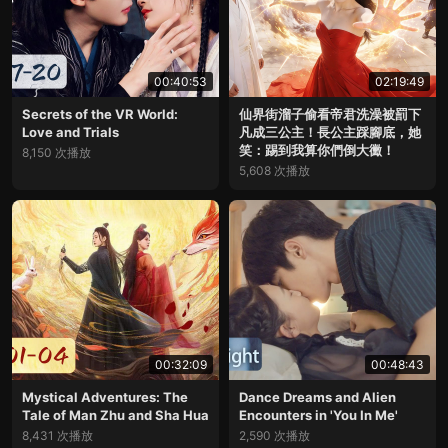
00:40:53
02:19:49
Secrets of the VR World:
仙界街溜子偷看帝君洗澡被罰下
Love and Trials
凡成三公主！長公主踩腳底，她
笑：踢到我算你們倒大黴！
8,150 次播放
5,608 次播放
00:32:09
00:48:43
Mystical Adventures: The
Dance Dreams and Alien
Tale of Man Zhu and Sha Hua
Encounters in 'You In Me'
8,431 次播放
2,590 次播放