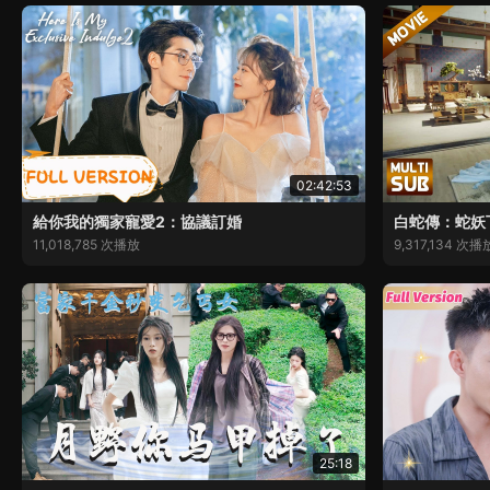
02:42:53
給你我的獨家寵愛2：協議訂婚
白蛇傳：蛇妖
11,018,785 次播放
9,317,134 次播
25:18