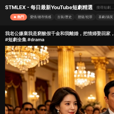
STMLEX - 每日最新YouTube短劇精選
🔥 熱門
愛情/都市情感
古裝/歷史
懸疑/犯罪
喜劇/搞笑
我老公嫌棄我是窮酸假千金和我離婚，把情婦娶回家
#短劇全集 #drama