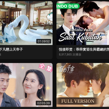
01:09:52
下凡戀上天帝子
悅後即焚：乖乖實習生與霸總的
放
8,917,865 次播放
02:05:39