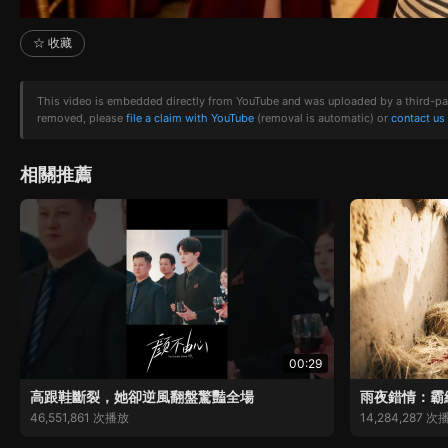
☆ 收藏
This video is embedded directly from YouTube and was uploaded by a third-party 
removed, please
file a claim with YouTube
(removal is automatic) or
contact us
相關推薦
00:29
高跟鞋斷裂，她卻逆風翻盤驚豔全場
雨夜錯情：霸
46,551,861 次播放
14,284,287 次