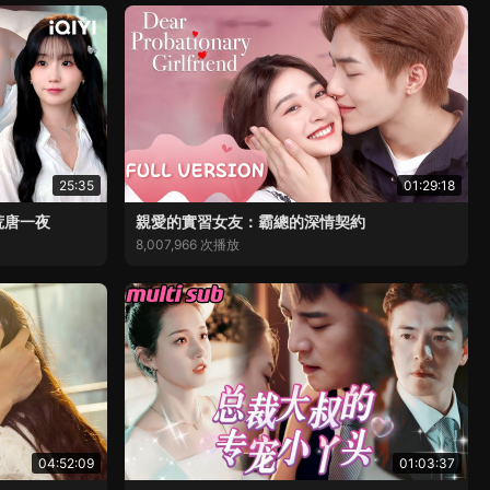
25:35
01:29:18
荒唐一夜
親愛的實習女友：霸總的深情契約
8,007,966 次播放
04:52:09
01:03:37