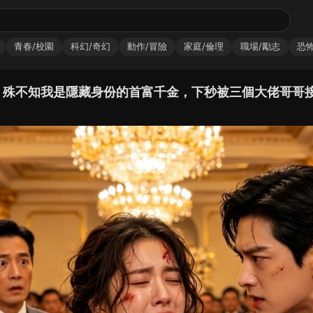
青春/校園
科幻/奇幻
動作/冒險
家庭/倫理
職場/勵志
恐怖
，殊不知我是隱藏身份的首富千金，下秒被三個大佬哥哥