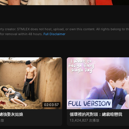
creator. STMLEX does not host, upload, or own this content. All rights belong to the or
for removal within 48 hours.
Full Disclaimer
02:03:57
總強娶灰姑娘
循環裡的死對頭：總裁暗戀我
播放
13,424,827 次播放