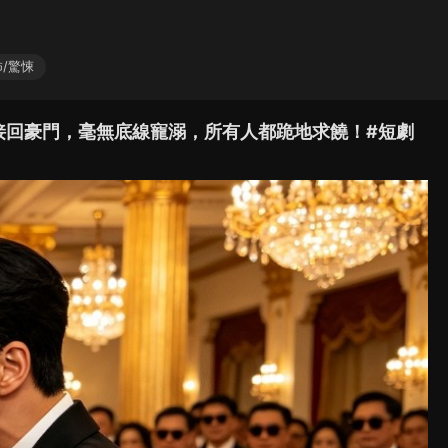
/驚悚
接回豪門，毫無底線寵溺，所有人都跪地求饒！#短劇