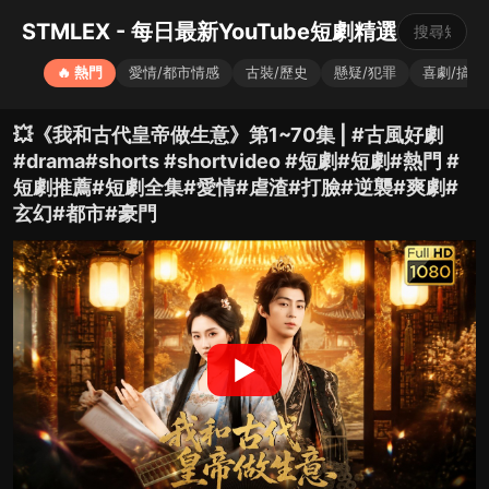
STMLEX - 每日最新YouTube短劇精選
🔥 熱門
愛情/都市情感
古裝/歷史
懸疑/犯罪
喜劇/搞笑
💥《我和古代皇帝做生意》第1~70集 | #古風好劇
#drama#shorts #shortvideo #短劇#短劇#熱門 #
短劇推薦#短劇全集#愛情#虐渣#打臉#逆襲#爽劇#
玄幻#都市#豪門
▶