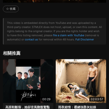
☆ 收藏
This video is embedded directly from YouTube and was uploaded by a
third-party creator. STMLEX does not host, upload, or own this content. All
rights belong to the original creator. If you are the rights holder and wish
to have this listing removed, please
file a claim with YouTube
(removal is
automatic) or
contact us
for removal within 48 hours.
Full Disclaimer
相關推薦
00:29
02:03:57
高跟鞋斷裂，她卻逆風翻盤驚豔
雨夜錯情：霸總強娶灰姑娘