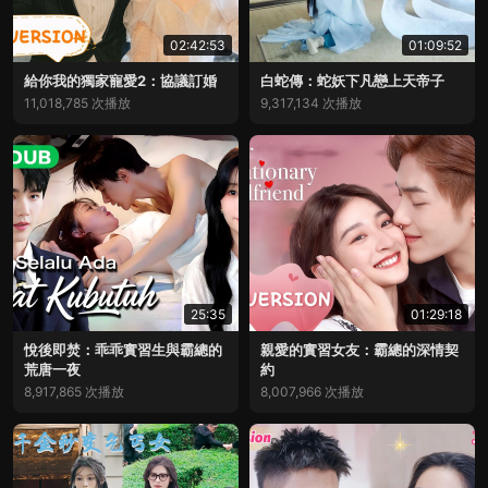
02:42:53
01:09:52
給你我的獨家寵愛2：協議訂婚
白蛇傳：蛇妖下凡戀上天帝子
11,018,785 次播放
9,317,134 次播放
25:35
01:29:18
悅後即焚：乖乖實習生與霸總的
親愛的實習女友：霸總的深情契
荒唐一夜
約
8,917,865 次播放
8,007,966 次播放