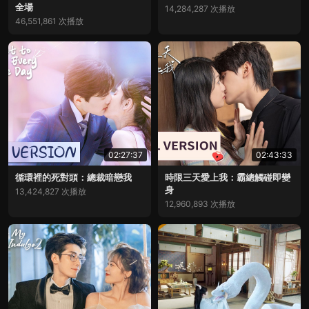
全場
14,284,287 次播放
46,551,861 次播放
02:27:37
02:43:33
循環裡的死對頭：總裁暗戀我
時限三天愛上我：霸總觸碰即變
身
13,424,827 次播放
12,960,893 次播放