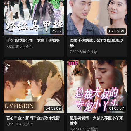
25:18
02:05:39
千金逃婚進公司，竟撞上未婚夫
閃婚千億總裁：帶娃相親掉馬現
場
7,897,818 次播放
7,749,399 次播放
04:52:09
01:03:37
盲心千金：豪門千金的致命危情
溫暖與愛情：大叔的專寵小丫頭
故事
7,671,982 次播放
6,924,675 次播放