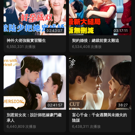
02:43:07
03:17:11
神外大佬強寵實習醫生
契約婚後：總裁前妻太難追
6,550,331 次播放
6,534,408 次播放
02:41:57
38:27
別惹前女友：設計師怒嫁豪門繼
盲心千金：千金遇襲與未婚夫的
承人
陰謀
6,440,809 次播放
6,438,311 次播放