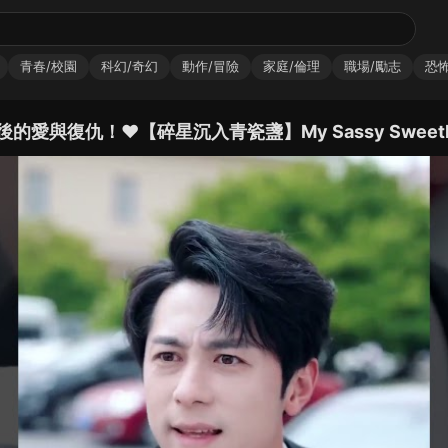
青春/校園
科幻/奇幻
動作/冒險
家庭/倫理
職場/勵志
恐怖
復仇！❤️【碎星沉入青瓷盞】My Sassy Sweethear