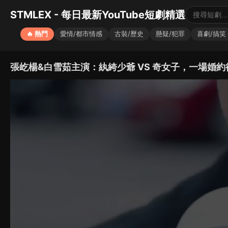
STMLEX - 每日最新YouTube短劇精選
🔥 熱門
愛情/都市情感
古裝/歷史
懸疑/犯罪
喜劇/搞笑
張屹楊&白雪茹主演：紈絝少爺 VS 奇女子，一場婚約後的愛與