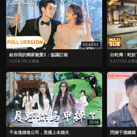
02:42:53
給你我的獨家寵愛2：協議訂婚
白蛇傳：蛇妖
11,018,785 次播放
9,317,134 次播
25:18
千金逃婚進公司，竟撞上未婚夫
閃婚千億總裁