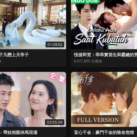
01:09:52
下凡戀上天帝子
悅後即焚：乖乖實習生與霸總的
放
8,917,865 次播放
02:05:39
：帶娃相親掉馬現場
盲心千金：豪門千金的致命危情