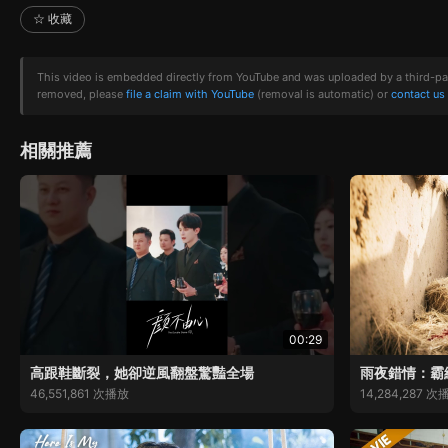
☆ 收藏
This video is embedded directly from YouTube and was uploaded by a third-party 
removed, please
file a claim with YouTube
(removal is automatic) or
contact us
相關推薦
00:29
高跟鞋斷裂，她卻逆風翻盤驚豔全場
雨夜錯情：霸
46,551,861 次播放
14,284,287 次