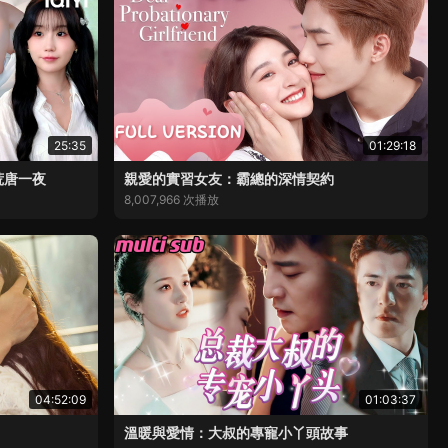
25:35
01:29:18
荒唐一夜
親愛的實習女友：霸總的深情契約
8,007,966 次播放
04:52:09
01:03:37
溫暖與愛情：大叔的專寵小丫頭故事