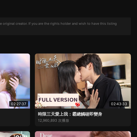
iginal creator. If you are the rights holder and wish to have this listing
02:27:37
02:43:33
時限三天愛上我：霸總觸碰即變身
12,960,893 次播放