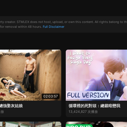
creator. STMLEX does not host, upload, or own this content. All rights belong to the or
for removal within 48 hours.
Full Disclaimer
02:03:57
總強娶灰姑娘
循環裡的死對頭：總裁暗戀我
播放
13,424,827 次播放