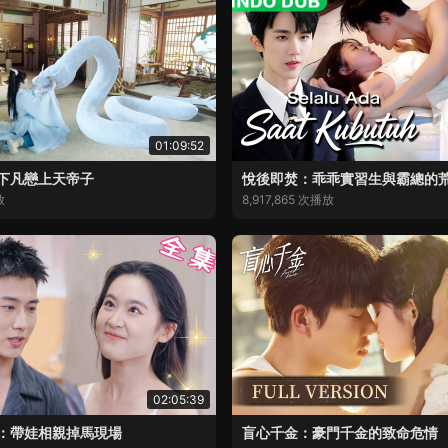
01:09:52
下凡戀上天帝子
悅後即焚：乖乖實習生與霸總的
放
8,917,865 次播放
02:05:39
：帶娃相親掉馬現場
盲心千金：豪門千金的致命危情