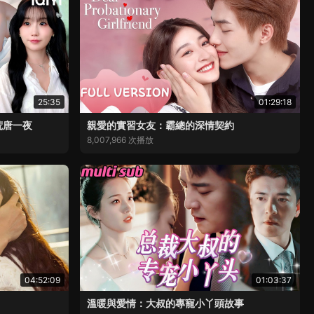
25:35
01:29:18
荒唐一夜
親愛的實習女友：霸總的深情契約
8,007,966 次播放
04:52:09
01:03:37
溫暖與愛情：大叔的專寵小丫頭故事