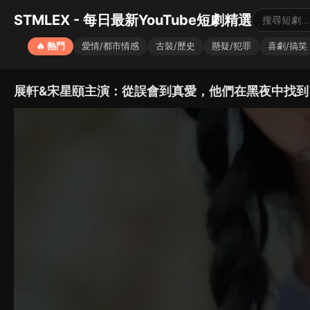
STMLEX - 每日最新YouTube短劇精選
🔥 熱門
愛情/都市情感
古裝/歷史
懸疑/犯罪
喜劇/搞笑
展軒&宋星頤主演：從誤會到真愛，他們在黑夜中找到了彼此的光｜《