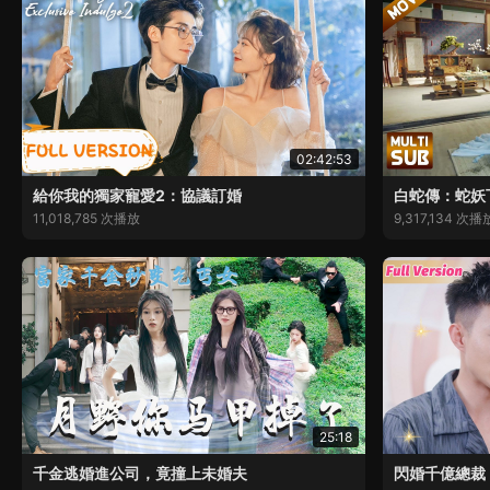
02:42:53
給你我的獨家寵愛2：協議訂婚
白蛇傳：蛇妖
11,018,785 次播放
9,317,134 次播
25:18
千金逃婚進公司，竟撞上未婚夫
閃婚千億總裁