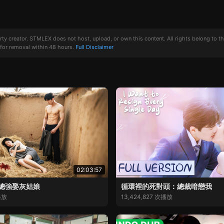
creator. STMLEX does not host, upload, or own this content. All rights belong to the or
for removal within 48 hours.
Full Disclaimer
02:03:57
總強娶灰姑娘
循環裡的死對頭：總裁暗戀我
播放
13,424,827 次播放