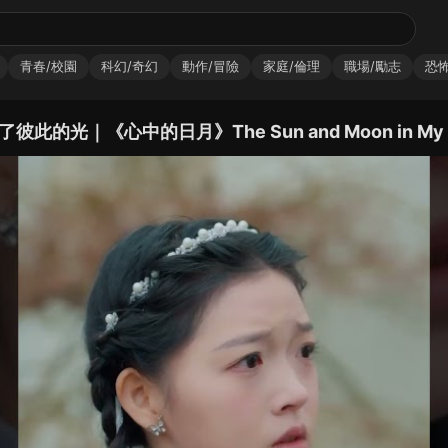
青春/校園
科幻/奇幻
動作/冒險
家庭/倫理
職場/勵志
恐怖
心中的日月》The Sun and Moon in My Hear