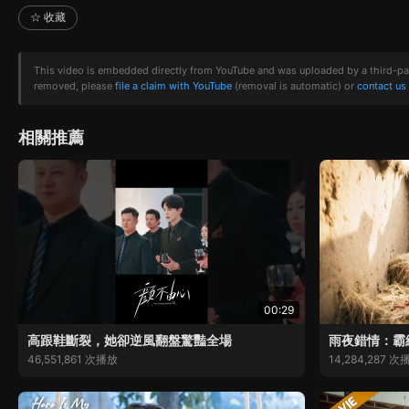
☆ 收藏
This video is embedded directly from YouTube and was uploaded by a third-party 
removed, please
file a claim with YouTube
(removal is automatic) or
contact us
相關推薦
00:29
高跟鞋斷裂，她卻逆風翻盤驚豔全場
雨夜錯情：霸
46,551,861 次播放
14,284,287 次